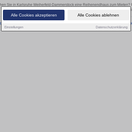
hen Sie in Karlsruhe Weiherfeld-Dammerstock eine Reihenendhaus zum Mieten? 
Egal, ob als Kapitalanlage oder zur Vermietung – hier finden Sie Ihre Immobili
Alle Cookies akzeptieren
Alle Cookies ablehnen
onnten wir derzeit keine passenden Objekte finden. Schauen Sie bald wieder vo
Einstellungen
Datenschutzerklärung