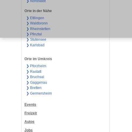
❯ Nordstadt
Orte in der Nähe
❯ Ettlingen
❯ Waldbronn
❯ Rheinstetten
❯ Pfinztal
❯ Stutensee
❯ Karlsbad
Orte im Umkreis
❯ Pforzheim
❯ Rastatt
❯ Bruchsal
❯ Gaggenau
❯ Bretten
❯ Germersheim
Events
Freizeit
Autos
Jobs