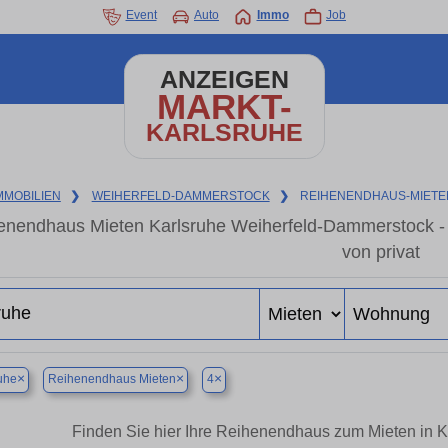
Event
Auto
Immo
Job
ANZEIGEN
MARKT-
KARLSRUHE
MMOBILIEN
❯
WEIHERFELD-DAMMERSTOCK
❯
REIHENENDHAUS-MIETE
enendhaus Mieten Karlsruhe Weiherfeld-Dammerstock -
von privat
×
×
×
uhe
Reihenendhaus Mieten
4
Finden Sie hier Ihre Reihenendhaus zum Mieten in 