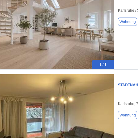
Karlsruhe /
Wohnung
1 / 1
STADTNAH
Karlsruhe, 
Wohnung