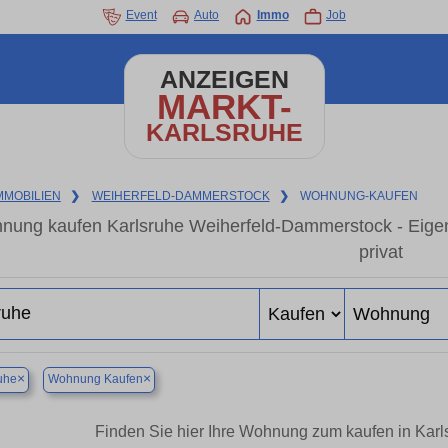
Event
Auto
Immo
Job
ANZEIGEN
MARKT-
KARLSRUHE
MMOBILIEN
❯
WEIHERFELD-DAMMERSTOCK
❯
WOHNUNG-KAUFEN
nung kaufen Karlsruhe Weiherfeld-Dammerstock - Eige
privat
×
×
uhe
Wohnung Kaufen
Finden Sie hier Ihre Wohnung zum kaufen in Kar