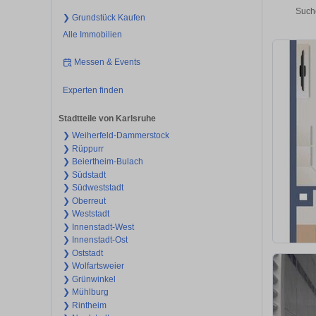
Such
❯ Grundstück Kaufen
Alle Immobilien
Messen & Events
Experten finden
Stadtteile von Karlsruhe
❯ Weiherfeld-Dammerstock
❯ Rüppurr
❯ Beiertheim-Bulach
❯ Südstadt
❯ Südweststadt
❯ Oberreut
❯ Weststadt
❯ Innenstadt-West
❯ Innenstadt-Ost
❯ Oststadt
❯ Wolfartsweier
❯ Grünwinkel
❯ Mühlburg
❯ Rintheim