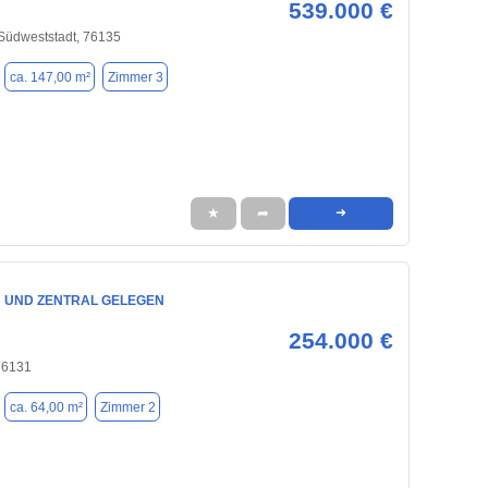
539.000 €
 Südweststadt, 76135
ca. 147,00 m²
Zimmer 3
★
➦
➜
 UND ZENTRAL GELEGEN
254.000 €
76131
ca. 64,00 m²
Zimmer 2