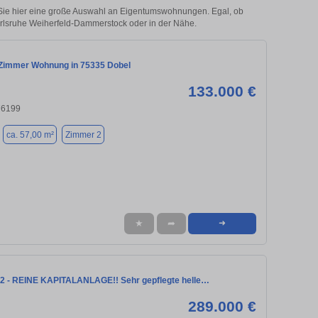
ie hier eine große Auswahl an Eigentumswohnungen. Egal, ob
Karlsruhe Weiherfeld-Dammerstock oder in der Nähe.
-Zimmer Wohnung in 75335 Dobel
133.000 €
76199
ca. 57,00 m²
Zimmer 2
★
➦
➜
2 - REINE KAPITALANLAGE!! Sehr gepflegte helle…
289.000 €