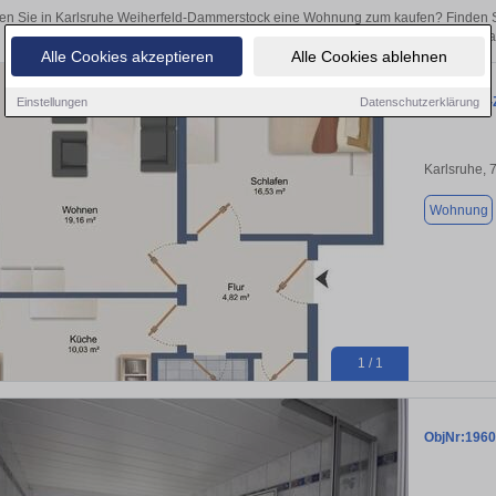
en Sie in Karlsruhe Weiherfeld-Dammerstock eine Wohnung zum kaufen? Finden S
als Kapitalanlage oder zur Vermietung – hier finden Sie Ihre Immobilie in 
Alle Cookies akzeptieren
Alle Cookies ablehnen
Sanierte 2
Einstellungen
Datenschutzerklärung
Karlsruhe, 
Wohnung
1 / 1
ObjNr:1960