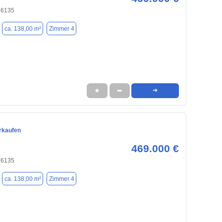
76135
ca. 138,00 m²
Zimmer 4
★
➦
➜
rkaufen
469.000 €
76135
ca. 138,00 m²
Zimmer 4