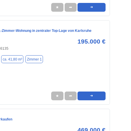
★
➦
➜
 1-Zimmer-Wohnung in zentraler Top-Lage von Karlsruhe
195.000 €
76135
ca. 41,80 m²
Zimmer 1
★
➦
➜
rkaufen
469.000 €