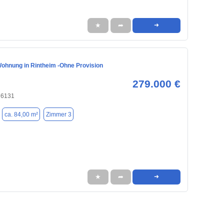
★
➦
➜
ohnung in Rintheim -Ohne Provision
279.000 €
76131
ca. 84,00 m²
Zimmer 3
★
➦
➜