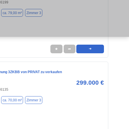
76199
ca. 79,00 m²
Zimmer 3
★
➦
➜
nung 3ZKBB von PRIVAT zu verkaufen
299.000 €
76135
ca. 70,00 m²
Zimmer 3