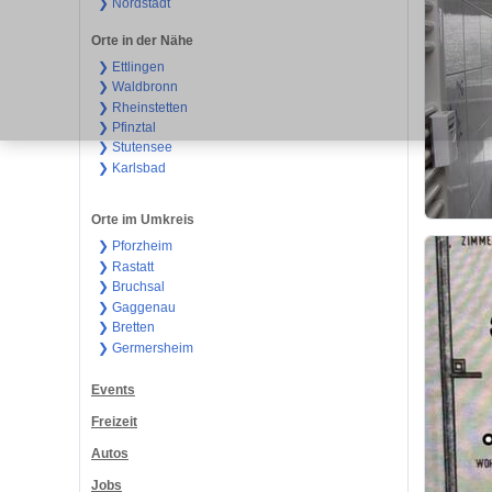
❯ Nordstadt
Orte in der Nähe
❯ Ettlingen
❯ Waldbronn
❯ Rheinstetten
❯ Pfinztal
❯ Stutensee
❯ Karlsbad
Orte im Umkreis
❯ Pforzheim
❯ Rastatt
❯ Bruchsal
❯ Gaggenau
❯ Bretten
❯ Germersheim
Events
Freizeit
Autos
Jobs