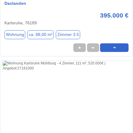
Daxlanden
395.000 €
Karlsruhe, 76189
Wohnung
ca. 88,00 m²
Zimmer 3.5
★
➦
➜