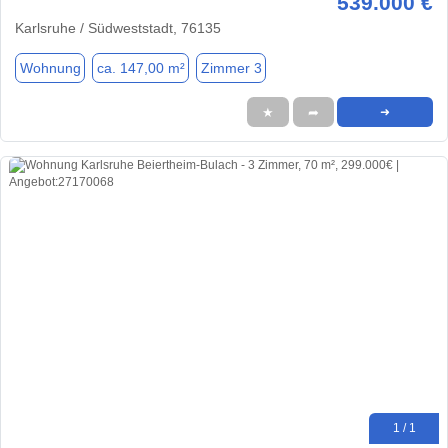
539.000 €
Karlsruhe / Südweststadt, 76135
Wohnung
ca. 147,00 m²
Zimmer 3
★
➦
➜
1 / 1