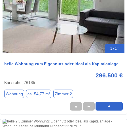
1 / 14
helle Wohnung zum Eigennutz oder ideal als Kapitalanlage
296.500 €
Karlsruhe, 76185
Wohnung
ca. 54,77 m²
Zimmer 2
★
➦
➜