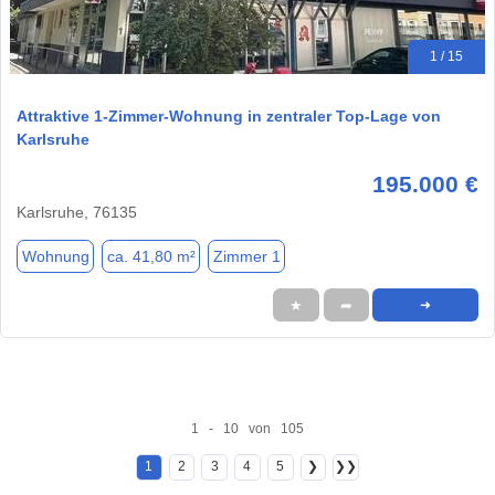
1 / 15
Attraktive 1-Zimmer-Wohnung in zentraler Top-Lage von
Karlsruhe
195.000 €
Karlsruhe, 76135
Wohnung
ca. 41,80 m²
Zimmer 1
★
➦
➜
1 - 10 von 105
1
2
3
4
5
❯
❯❯