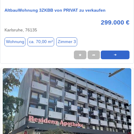
AltbauWohnung 3ZKBB von PRIVAT zu verkaufen
299.000 €
Karlsruhe, 76135
Wohnung
ca. 70,00 m²
Zimmer 3
★
➦
➜