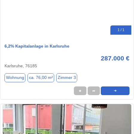
1 / 1
6,2% Kapitalanlage in Karlsruhe
287.000 €
Karlsruhe, 76185
Wohnung
ca. 76,00 m²
Zimmer 3
★
➦
➜