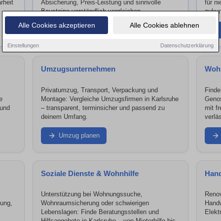
rheit
Absicherung, Preis-Leistung und sinnvolle
für n
Bausteine verständlich vergleichen.
zukun
Alle Cookies akzeptieren
Alle Cookies ablehnen
Versicherung finden
Einstellungen
Datenschutzerklärung
Umzugsunternehmen
Woh
Privatumzug, Transport, Verpackung und
Finde
e
Montage: Vergleiche Umzugsfirmen in Karlsruhe
Genos
 und
– transparent, terminsicher und passend zu
mit f
deinem Umfang.
verlä
Umzug planen
Soziale Dienste & Wohnhilfe
Han
Unterstützung bei Wohnungssuche,
Renov
nung,
Wohnraumsicherung oder schwierigen
Handw
Lebenslagen: Finde Beratungsstellen und
Elekt
Hilfsangebote in Karlsruhe – von Mieterhilfe bis