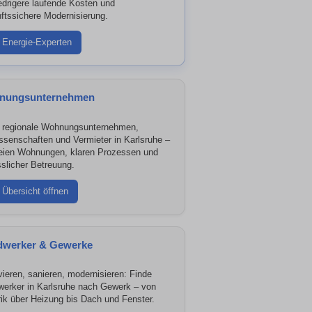
iedrigere laufende Kosten und
ftssichere Modernisierung.
Energie-Experten
nungsunternehmen
 regionale Wohnungsunternehmen,
senschaften und Vermieter in Karlsruhe –
reien Wohnungen, klaren Prozessen und
sslicher Betreuung.
Übersicht öffnen
dwerker & Gewerke
ieren, sanieren, modernisieren: Finde
erker in Karlsruhe nach Gewerk – von
rik über Heizung bis Dach und Fenster.