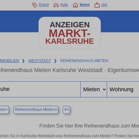
Event
Auto
Immo
Job
ANZEIGEN
MARKT-
KARLSRUHE
MMOBILIEN
❯
WESTSTADT
❯
REIHENENDHAUS-MIETEN
ihenendhaus Mieten Karlsruhe Weststadt - Eigentumswo
×
×
×
uhe
Reihenendhaus Mieten
4
Finden Sie hier Ihre Reihenendhaus zum Mie
chen Sie in Karlsruhe Weststadt eine Reihenendhaus zum Mieten? Finden Sie hi