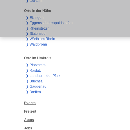
❯ Oststadt
Orte in der Nähe
❯ Ettlingen
❯ Eggenstein-Leopoldshafen
❯ Rheinstetten
❯ Stutensee
❯ Wörth am Rhein
❯ Waldbronn
Orte im Umkreis
❯ Pforzheim
❯ Rastatt
❯ Landau in der Pfalz
❯ Bruchsal
❯ Gaggenau
❯ Bretten
Events
Freizeit
Autos
Jobs