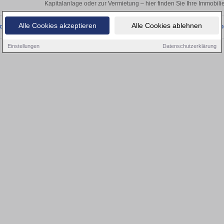
Kapitalanlage oder zur Vermietung – hier finden Sie Ihre Immobili
Alle Cookies akzeptieren
Alle Cookies ablehnen
onnten wir derzeit keine passenden Objekte finden. Schauen Sie bald wieder vo
Einstellungen
Datenschutzerklärung