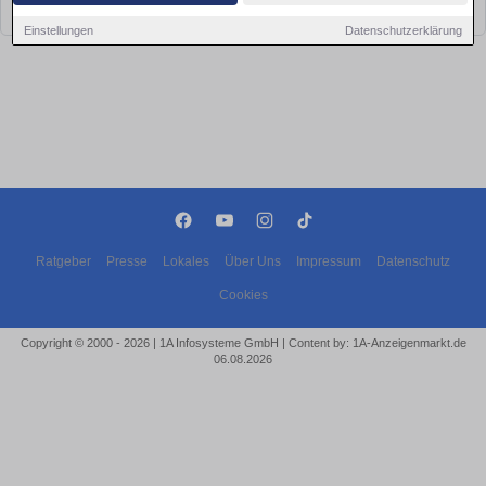
bald wieder vorbei!
Einstellungen
Datenschutzerklärung
Ratgeber
Presse
Lokales
Über Uns
Impressum
Datenschutz
Cookies
Copyright © 2000 - 2026 | 1A Infosysteme GmbH | Content by: 1A-Anzeigenmarkt.de
06.08.2026