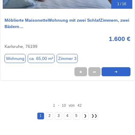
1 / 16
Möblierte MaisonetteWohnung mit zwei SchlafZimmern, zwei
Bädern…
1.600 €
Karlsruhe, 76199
Wohnung
ca. 65,00 m²
Zimmer 3
★
➦
➜
1 - 10 von 42
1
2
3
4
5
❯
❯❯