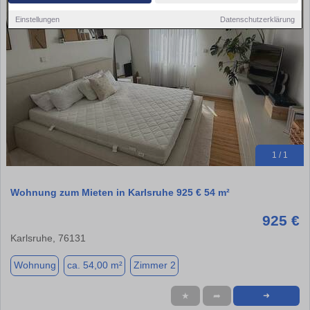
Einstellungen
Datenschutzerklärung
1 / 1
Wohnung zum Mieten in Karlsruhe 925 € 54 m²
925 €
Karlsruhe, 76131
Wohnung
ca. 54,00 m²
Zimmer 2
★
➦
➜