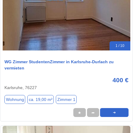
1 / 10
WG Zimmer StudentenZimmer in Karlsruhe-Durlach zu
vermieten
400 €
Karlsruhe, 76227
Wohnung
ca. 19,00 m²
Zimmer 1
★
➦
➜