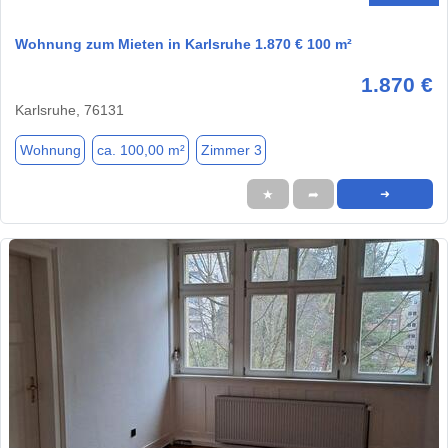
Wohnung zum Mieten in Karlsruhe 1.870 € 100 m²
1.870 €
Karlsruhe, 76131
Wohnung
ca. 100,00 m²
Zimmer 3
★
➦
➜