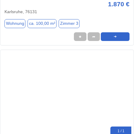
1.870 €
Karlsruhe, 76131
Wohnung
ca. 100,00 m²
Zimmer 3
★
➦
➜
1 / 1