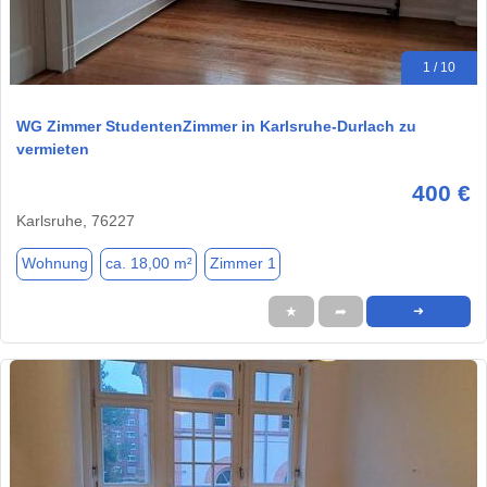
1 / 10
WG Zimmer StudentenZimmer in Karlsruhe-Durlach zu
vermieten
400 €
Karlsruhe, 76227
Wohnung
ca. 18,00 m²
Zimmer 1
★
➦
➜