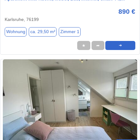
890 €
Karlsruhe, 76199
Wohnung
ca. 29,50 m²
Zimmer 1
★
➦
➜