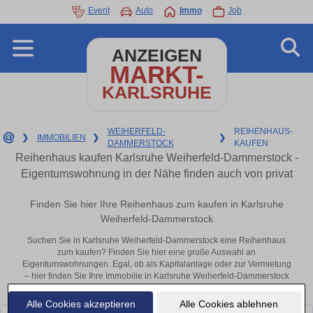
Event
Auto
Immo
Job
ANZEIGEN
MARKT-
KARLSRUHE
WEIHERFELD-
REIHENHAUS-
❯
IMMOBILIEN
❯
❯
DAMMERSTOCK
KAUFEN
Reihenhaus kaufen Karlsruhe Weiherfeld-Dammerstock -
Eigentumswohnung in der Nähe finden auch von privat
Finden Sie hier Ihre Reihenhaus zum kaufen in Karlsruhe
Weiherfeld-Dammerstock
Suchen Sie in Karlsruhe Weiherfeld-Dammerstock eine Reihenhaus
zum kaufen? Finden Sie hier eine große Auswahl an
Eigentumswohnungen. Egal, ob als Kapitalanlage oder zur Vermietung
– hier finden Sie Ihre Immobilie in Karlsruhe Weiherfeld-Dammerstock
oder in der Nähe.
Alle Cookies akzeptieren
Alle Cookies ablehnen