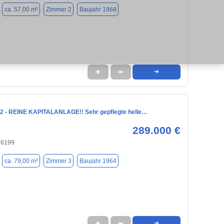
ca. 57,00 m²
Zimmer 2
Baujahr 1968
★
➦
➜
2 - REINE KAPITALANLAGE!! Sehr gepflegte helle…
289.000 €
76199
ca. 79,00 m²
Zimmer 3
Baujahr 1964
★
➦
➜