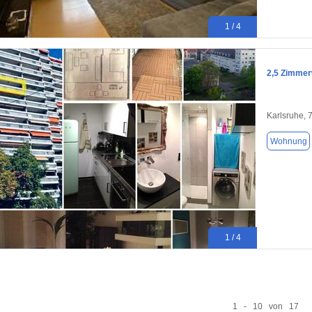
1 / 4
2,5 Zimmerw
Karlsruhe, 
Wohnung
1 / 4
1 - 10 von 17