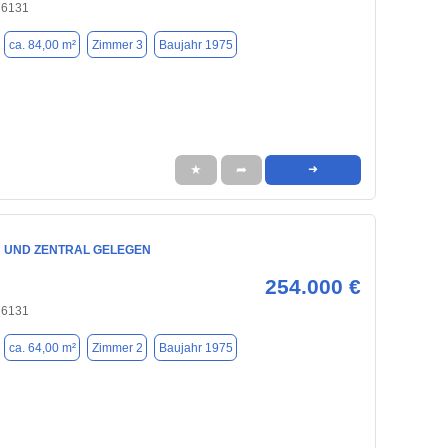
76131
ca. 84,00 m²
Zimmer 3
Baujahr 1975
★
➦
➜
 UND ZENTRAL GELEGEN
254.000 €
76131
ca. 64,00 m²
Zimmer 2
Baujahr 1975