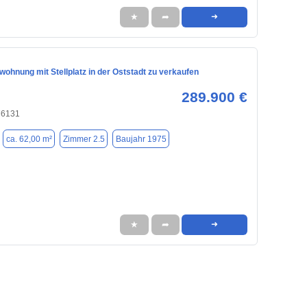
★
➦
➜
ohnung mit Stellplatz in der Oststadt zu verkaufen
289.900 €
76131
ca. 62,00 m²
Zimmer 2.5
Baujahr 1975
★
➦
➜