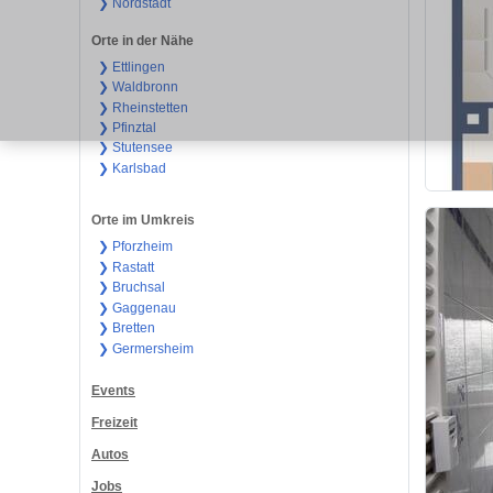
❯ Nordstadt
Orte in der Nähe
❯ Ettlingen
❯ Waldbronn
❯ Rheinstetten
❯ Pfinztal
❯ Stutensee
❯ Karlsbad
Orte im Umkreis
❯ Pforzheim
❯ Rastatt
❯ Bruchsal
❯ Gaggenau
❯ Bretten
❯ Germersheim
Events
Freizeit
Autos
Jobs