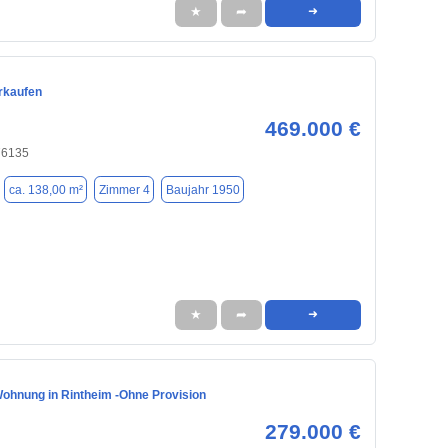
★
➦
➜
rkaufen
469.000 €
76135
ca. 138,00 m²
Zimmer 4
Baujahr 1950
★
➦
➜
ohnung in Rintheim -Ohne Provision
279.000 €