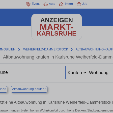
Event
Auto
Immo
Job
ANZEIGEN
MARKT-
KARLSRUHE
MMOBILIEN
❯
WEIHERFELD-DAMMERSTOCK
❯
ALTBAUWOHNUNG-KAU
Altbauwohnung kaufen in Karlsruhe Weiherfeld-Damme
×
×
uhe
Altbauwohnung Kaufen
tzt eine Altbauwohnung in Karlsruhe Weiherfeld-Dammerstock
bauwohnungen bieten hohen Wohnkomfort durch hohe Decken, Stuckverzierungen 