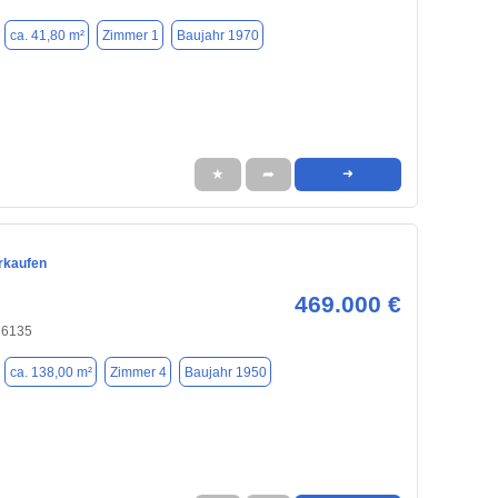
ca. 41,80 m²
Zimmer 1
Baujahr 1970
★
➦
➜
rkaufen
469.000 €
76135
ca. 138,00 m²
Zimmer 4
Baujahr 1950