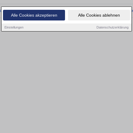
onnten wir derzeit keine passenden Objekte finden. Schauen Sie bald wieder vo
Alle Cookies akzeptieren
Alle Cookies ablehnen
Einstellungen
Datenschutzerklärung