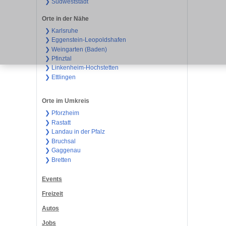
❯ Südweststadt
Orte in der Nähe
❯ Karlsruhe
❯ Eggenstein-Leopoldshafen
❯ Weingarten (Baden)
❯ Pfinztal
❯ Linkenheim-Hochstetten
❯ Ettlingen
Orte im Umkreis
❯ Pforzheim
❯ Rastatt
❯ Landau in der Pfalz
❯ Bruchsal
❯ Gaggenau
❯ Bretten
Events
Freizeit
Autos
Jobs