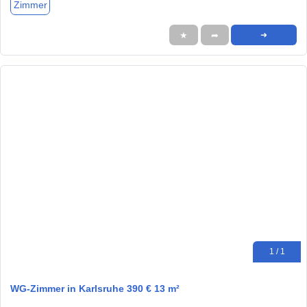
Zimmer
★
➦
➜
1 / 1
WG-Zimmer in Karlsruhe 390 € 13 m²