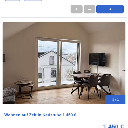
★
➦
➜
1 / 1
Wohnen auf Zeit in Karlsruhe 1.450 €
1.450 €