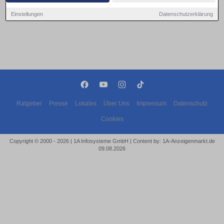
Einstellungen
Datenschutzerklärung
Ratgeber
Presse
Lokales
Über Uns
Impressum
Datenschutz
Cookies
Copyright © 2000 - 2026 | 1A Infosysteme GmbH | Content by: 1A-Anzeigenmarkt.de
09.08.2026