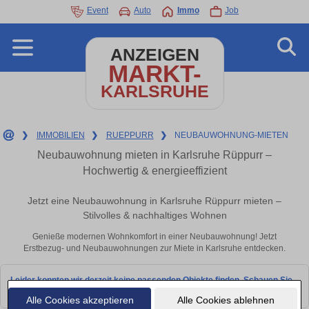
Event
Auto
Immo
Job
ANZEIGEN
MARKT-
KARLSRUHE
❯
IMMOBILIEN
❯
RUEPPURR
❯
NEUBAUWOHNUNG-MIETEN
Neubauwohnung mieten in Karlsruhe Rüppurr –
Hochwertig & energieeffizient
Jetzt eine Neubauwohnung in Karlsruhe Rüppurr mieten –
Stilvolles & nachhaltiges Wohnen
Genieße modernen Wohnkomfort in einer Neubauwohnung! Jetzt
Erstbezug- und Neubauwohnungen zur Miete in Karlsruhe entdecken.
Leider konnten wir derzeit keine passenden Objekte finden. Schauen Sie
bald wieder vorbei!
Alle Cookies akzeptieren
Alle Cookies ablehnen