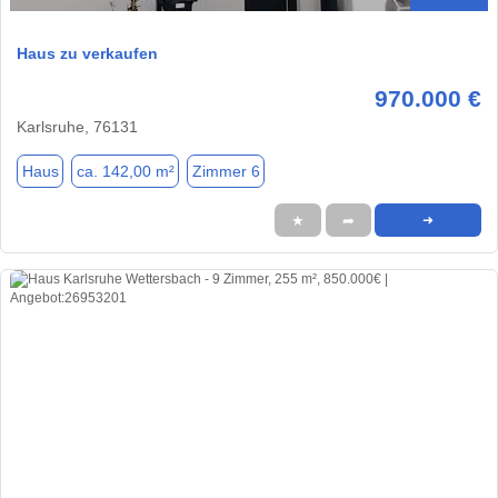
Haus zu verkaufen
970.000 €
Karlsruhe, 76131
Haus
ca. 142,00 m²
Zimmer 6
★
➦
➜