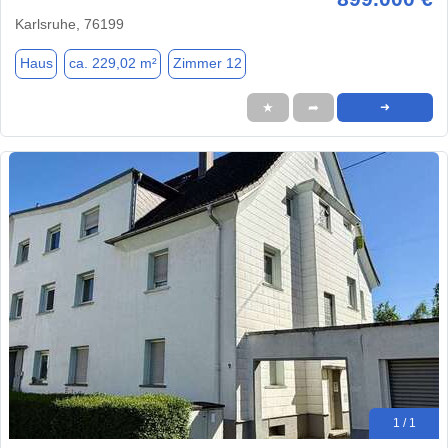
Karlsruhe, 76199
Haus
ca. 229,02 m²
Zimmer 12
★
➦
➜
1 / 1