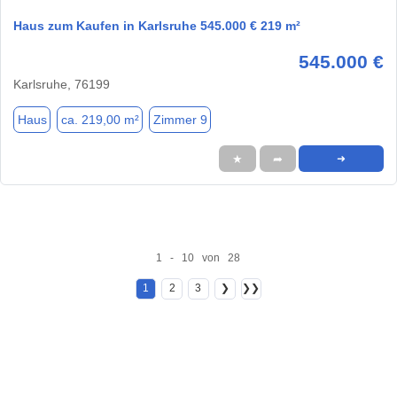
Haus zum Kaufen in Karlsruhe 545.000 € 219 m²
545.000 €
Karlsruhe, 76199
Haus
ca. 219,00 m²
Zimmer 9
★
➦
➜
1 - 10 von 28
1
2
3
❯
❯❯