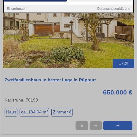
Einstellungen
Datenschutzerklärung
1 / 20
Zweifamilienhaus in bester Lage in Rüppurr
650.000 €
Karlsruhe, 76199
Haus
ca. 184,04 m²
Zimmer 8
★
➦
➜