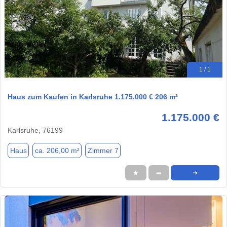
1 / 1
Haus zum Kaufen in Karlsruhe 1.175.000 € 206 m²
1.175.000 €
Karlsruhe, 76199
Haus
ca. 206,00 m²
Zimmer 7
★
➦
➜