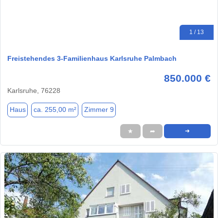
1 / 13
Freistehendes 3-Familienhaus Karlsruhe Palmbach
850.000 €
Karlsruhe, 76228
Haus
ca. 255,00 m²
Zimmer 9
★
➦
➜