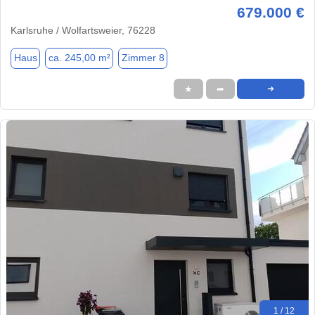
679.000 €
Karlsruhe / Wolfartsweier, 76228
Haus
ca. 245,00 m²
Zimmer 8
★
➦
➜
1 / 12