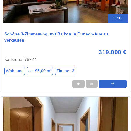
1 / 12
Schöne 3-Zimmerwhg. mit Balkon in Durlach-Aue zu
verkaufen
319.000 €
Karlsruhe, 76227
Wohnung
ca. 95,00 m²
Zimmer 3
★
➦
➜