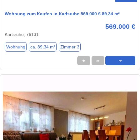
Wohnung zum Kaufen in Karlsruhe 569.000 € 89.34 m²
569.000 €
Karlsruhe, 76131
Wohnung
ca. 89,34 m²
Zimmer 3
★
➦
➜