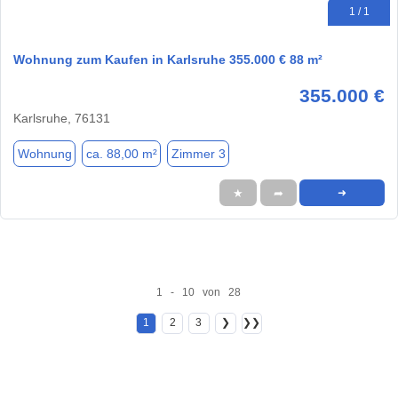
1 / 1
Wohnung zum Kaufen in Karlsruhe 355.000 € 88 m²
355.000 €
Karlsruhe, 76131
Wohnung
ca. 88,00 m²
Zimmer 3
★
➦
➜
1 - 10 von 28
1
2
3
❯
❯❯