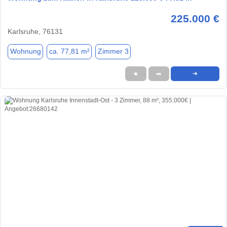
225.000 €
Karlsruhe, 76131
Wohnung
ca. 77,81 m²
Zimmer 3
★
➦
➜