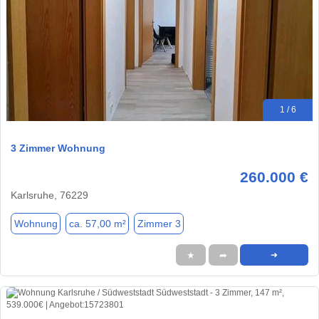
1 / 6
3 Zimmer Wohnung
260.000 €
Karlsruhe, 76229
Wohnung
ca. 57,00 m²
Zimmer 3
★
➦
➜