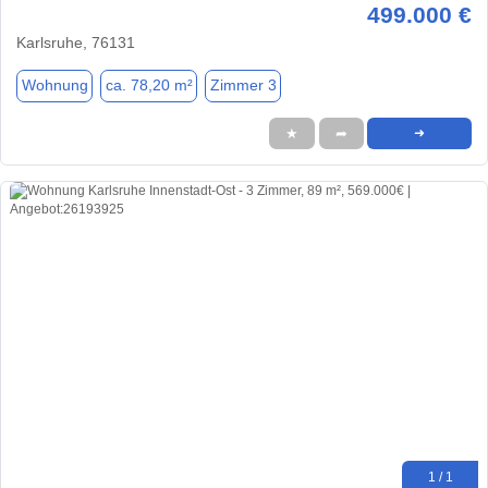
499.000 €
Karlsruhe, 76131
Wohnung
ca. 78,20 m²
Zimmer 3
★
➦
➜
1 / 1