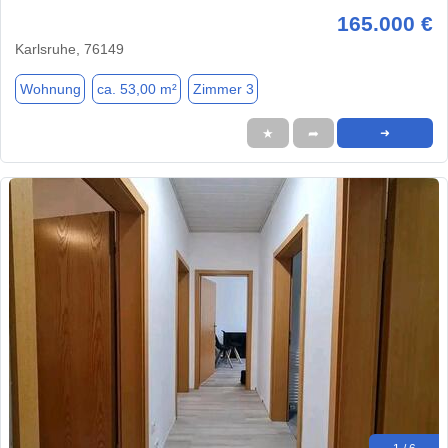
165.000 €
Karlsruhe, 76149
Wohnung
ca. 53,00 m²
Zimmer 3
★
➦
➜