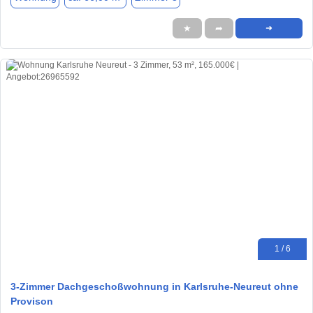
★
➦
➜
1 / 6
3-Zimmer Dachgeschoßwohnung in Karlsruhe-Neureut ohne
Provison