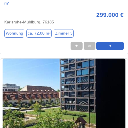
m²
299.000 €
Karlsruhe-Mühlburg, 76185
Wohnung
ca. 72,00 m²
Zimmer 3
★
➦
➜