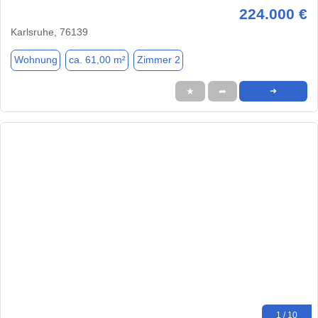
224.000 €
Karlsruhe, 76139
Wohnung
ca. 61,00 m²
Zimmer 2
★
➦
➜
1 / 10