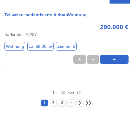
Teilweise modernisierte AltbauWohnung
290.000 €
Karlsruhe, 76227
Wohnung
ca. 68,00 m²
Zimmer 2
★
➦
➜
1 - 10 von 32
1
2
3
4
❯
❯❯