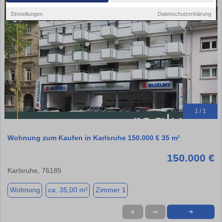
Einstellungen
Datenschutzerklärung
1 / 1
Wohnung zum Kaufen in Karlsruhe 150.000 € 35 m²
150.000 €
Karlsruhe, 76185
Wohnung
ca. 35,00 m²
Zimmer 1
★
➦
➜