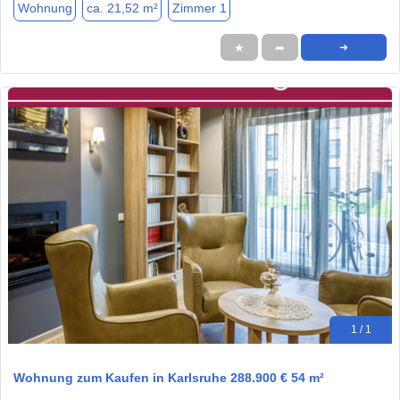
Wohnung
ca. 21,52 m²
Zimmer 1
★
➦
➜
1 / 1
Wohnung zum Kaufen in Karlsruhe 288.900 € 54 m²