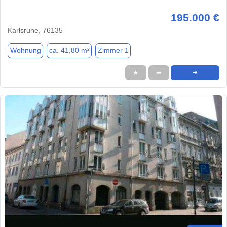
195.000 €
Karlsruhe, 76135
Wohnung
ca. 41,80 m²
Zimmer 1
★
➦
➜