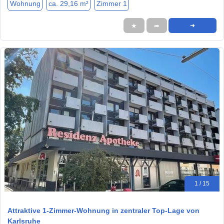
Wohnung
ca. 29,16 m²
Zimmer 1
★
➦
➜
1 / 15
Attraktive 1-Zimmer-Wohnung in zentraler Top-Lage von
Karlsruhe