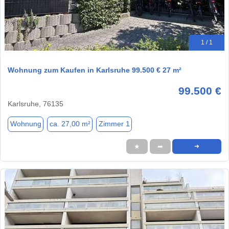
1 / 1
Wohnung zum Kaufen in Karlsruhe 99.500 € 27 m²
99.500 €
Karlsruhe, 76135
Wohnung
ca. 27,00 m²
Zimmer 1
★
➦
➜