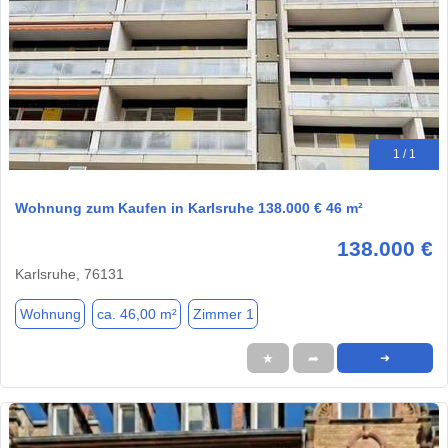
1 / 1
Wohnung zum Kaufen in Karlsruhe 138.000 € 46 m²
138.000 €
Karlsruhe, 76131
Wohnung
ca. 46,00 m²
Zimmer 1
★
➦
➜