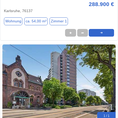
288.900 €
Karlsruhe, 76137
Wohnung
ca. 54,00 m²
Zimmer 1
★
➦
➜
1 / 1