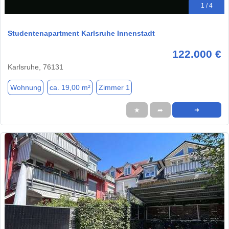
1 / 4
Studentenapartment Karlsruhe Innenstadt
122.000 €
Karlsruhe, 76131
Wohnung
ca. 19,00 m²
Zimmer 1
★
➦
➜