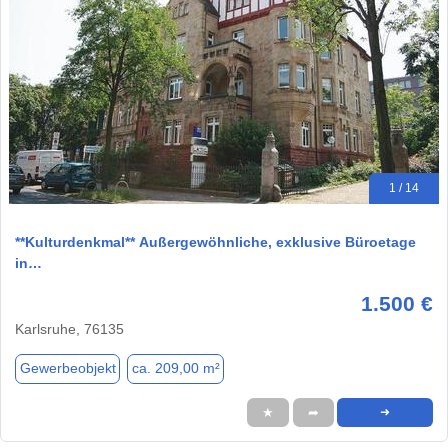
1 / 14
**Kulturdenkmal** Außergewöhnliche, exklusive Büroetage
in…
1.500 €
Karlsruhe, 76135
Gewerbeobjekt
ca. 209,00 m²
★
➦
➜