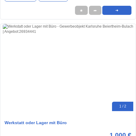
★
➦
➜
1 / 2
Werkstatt oder Lager mit Büro
1.000 €