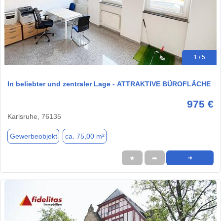
1 / 5
In beliebter und zentraler Lage - ATTRAKTIVE BÜROFLÄCHE
975 €
Karlsruhe, 76135
Gewerbeobjekt
ca. 75,00 m²
★
➦
➜