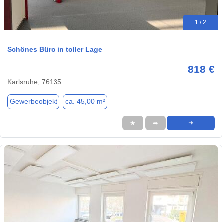
1 / 2
Schönes Büro in toller Lage
818 €
Karlsruhe, 76135
Gewerbeobjekt
ca. 45,00 m²
★
➦
➜