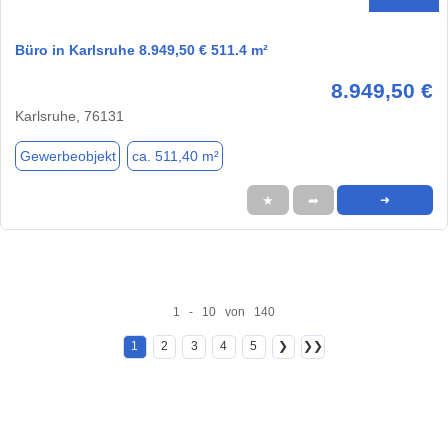
Büro in Karlsruhe 8.949,50 € 511.4 m²
8.949,50 €
Karlsruhe, 76131
Gewerbeobjekt
ca. 511,40 m²
★
➦
➜
1 - 10 von 140
1
2
3
4
5
❯
❯❯