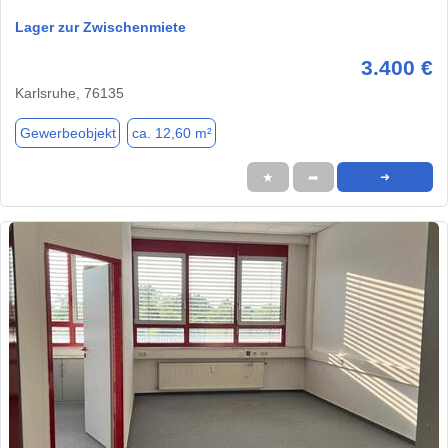
Lager zur Zwischenmiete
3.400 €
Karlsruhe, 76135
Gewerbeobjekt
ca. 12,60 m²
★
➦
➜