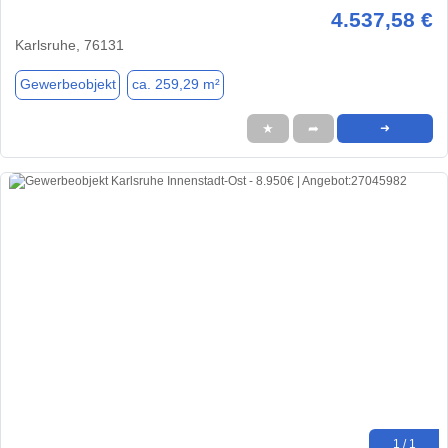
4.537,58 €
Karlsruhe, 76131
Gewerbeobjekt
ca. 259,29 m²
★
➦
➜
1 / 1