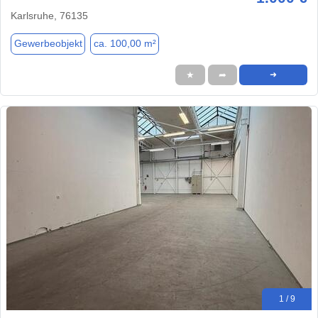
Karlsruhe, 76135
Gewerbeobjekt
ca. 100,00 m²
★
➦
➜
1 / 9