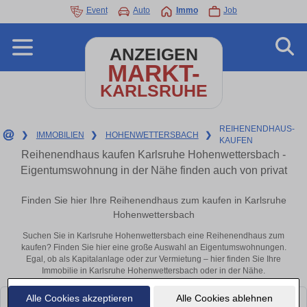
Event
Auto
Immo
Job
ANZEIGEN
MARKT-
KARLSRUHE
REIHENENDHAUS-
❯
IMMOBILIEN
❯
HOHENWETTERSBACH
❯
KAUFEN
Reihenendhaus kaufen Karlsruhe Hohenwettersbach -
Eigentumswohnung in der Nähe finden auch von privat
Finden Sie hier Ihre Reihenendhaus zum kaufen in Karlsruhe
Hohenwettersbach
Suchen Sie in Karlsruhe Hohenwettersbach eine Reihenendhaus zum
kaufen? Finden Sie hier eine große Auswahl an Eigentumswohnungen.
Egal, ob als Kapitalanlage oder zur Vermietung – hier finden Sie Ihre
Immobilie in Karlsruhe Hohenwettersbach oder in der Nähe.
Alle Cookies akzeptieren
Alle Cookies ablehnen
Leider konnten wir derzeit keine passenden Objekte finden. Schauen Sie