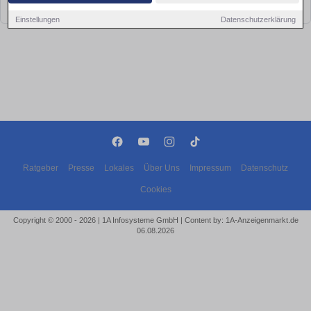
bald wieder vorbei!
Einstellungen
Datenschutzerklärung
Ratgeber
Presse
Lokales
Über Uns
Impressum
Datenschutz
Cookies
Copyright © 2000 - 2026 | 1A Infosysteme GmbH | Content by: 1A-Anzeigenmarkt.de
06.08.2026