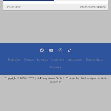
bald wieder vorbei!
Einstellungen
Datenschutzerklärung
Ratgeber
Presse
Lokales
Über Uns
Impressum
Datenschutz
Cookies
Copyright © 2000 - 2026 | 1A Infosysteme GmbH | Content by: 1A-Anzeigenmarkt.de
06.08.2026