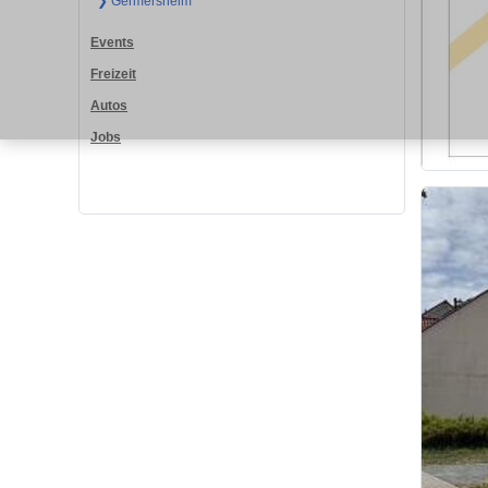
❯ Germersheim
Events
Freizeit
Autos
Jobs