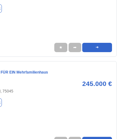
k
★
➦
➜
FÜR EIN Mehrfamilienhaus
245.000 €
l, 75045
k