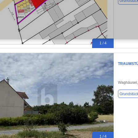
Grundstüc
1 / 4
TRAUMSTÜ
Waghäusel,
Grundstüc
1 / 4