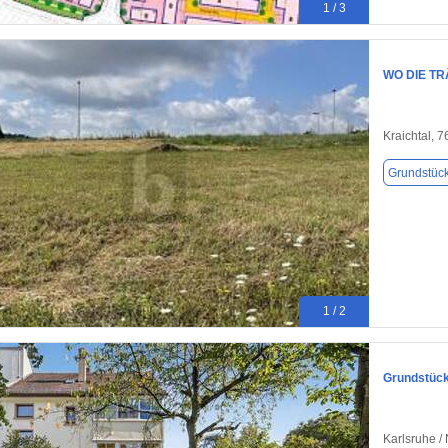
1 / 3
WO DIE T
Kraichtal, 
Grundstüc
1 / 2
Grundstück
Karlsruhe /