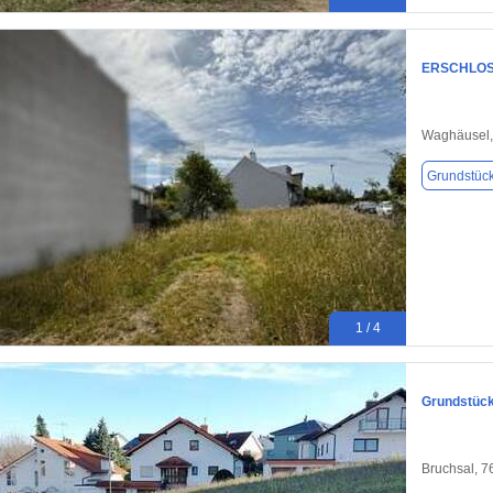
ERSCHLOS
Waghäusel,
Grundstüc
1 / 4
Grundstück
Bruchsal, 