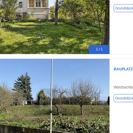
Grundstüc
1 / 1
BAUPLATZ 
Walzbachta
Grundstüc