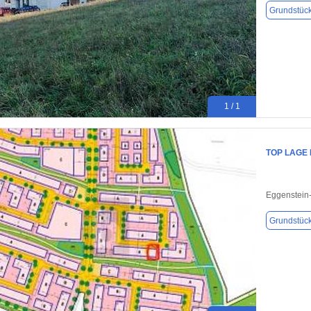
Grundstüc
1 / 1
TOP LAGE
Eggenstein
Grundstüc