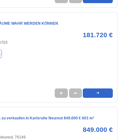
RÄUME WAHR WERDEN KÖNNEN
181.720 €
76703
k
★
➦
➜
 zu verkaufen in Karlsruhe Neureut 849.000 € 603 m²
849.000 €
 Neureut, 76149