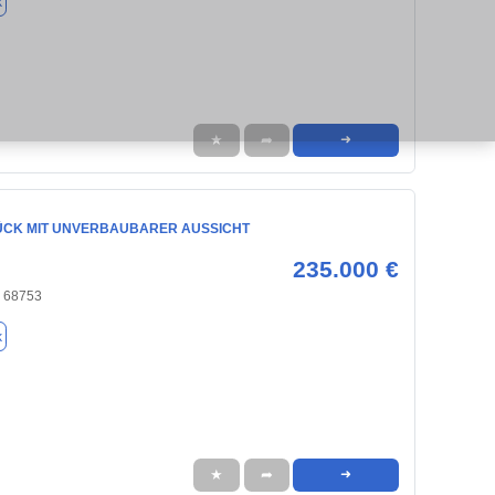
k
★
➦
➜
CK MIT UNVERBAUBARER AUSSICHT
235.000 €
 68753
k
★
➦
➜