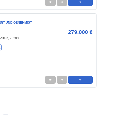
★
➦
➜
ERT UND GENEHMIGT
279.000 €
-Stein, 75203
k
★
➦
➜