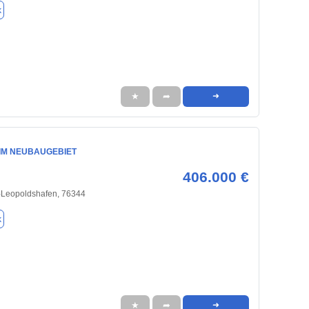
k
★
➦
➜
 IM NEUBAUGEBIET
406.000 €
-Leopoldshafen, 76344
k
★
➦
➜