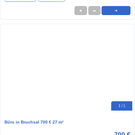
★
➦
➜
1 / 1
Büro in Bruchsal 700 € 27 m²
700 €