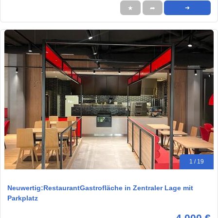
★
➦
➜
1 / 19
Neuwertig:RestaurantGastrofläche in Zentraler Lage mit
Parkplatz
4.000 €