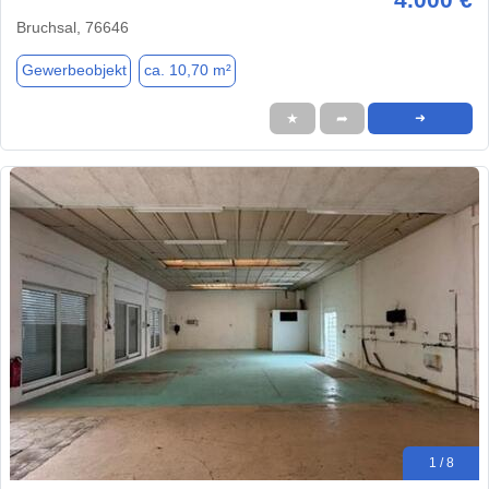
Bruchsal, 76646
Gewerbeobjekt
ca. 10,70 m²
★
➦
➜
1 / 8