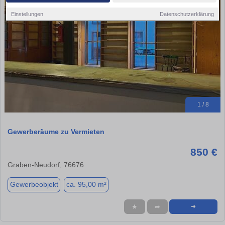
Einstellungen
Datenschutzerklärung
1 / 8
Gewerberäume zu Vermieten
850 €
Graben-Neudorf, 76676
Gewerbeobjekt
ca. 95,00 m²
★
➦
➜