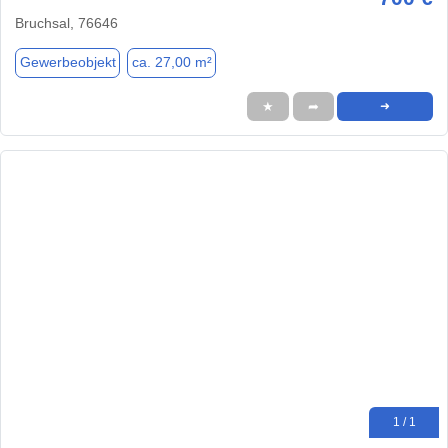
Bruchsal, 76646
Gewerbeobjekt
ca. 27,00 m²
★
➦
➜
1 / 1