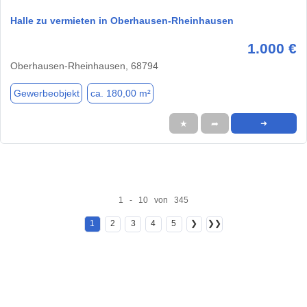
Halle zu vermieten in Oberhausen-Rheinhausen
1.000 €
Oberhausen-Rheinhausen, 68794
Gewerbeobjekt
ca. 180,00 m²
★
➦
➜
1 - 10 von 345
1
2
3
4
5
❯
❯❯