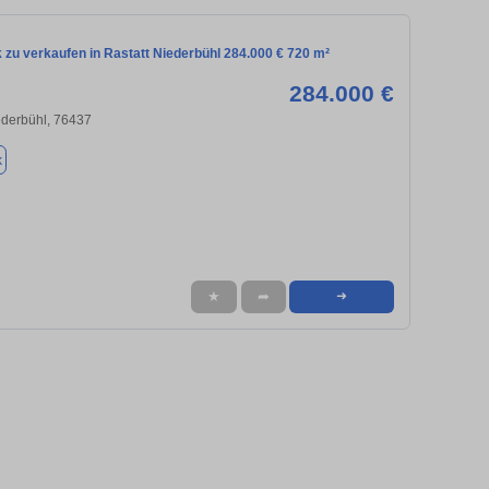
 zu verkaufen in Rastatt Niederbühl 284.000 € 720 m²
284.000 €
iederbühl, 76437
k
★
➦
➜