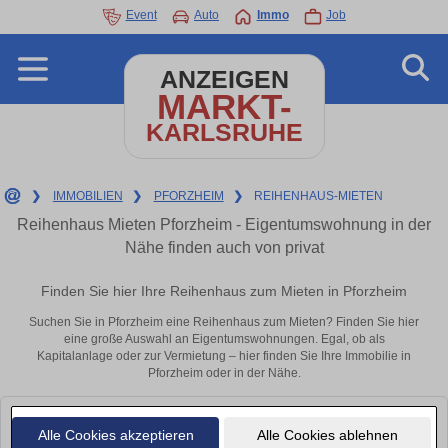
Event
Auto
Immo
Job
ANZEIGEN
MARKT-
KARLSRUHE
❯
IMMOBILIEN
❯
PFORZHEIM
❯
REIHENHAUS-MIETEN
Reihenhaus Mieten Pforzheim - Eigentumswohnung in der
Nähe finden auch von privat
Finden Sie hier Ihre Reihenhaus zum Mieten in Pforzheim
Suchen Sie in Pforzheim eine Reihenhaus zum Mieten? Finden Sie hier
eine große Auswahl an Eigentumswohnungen. Egal, ob als
Kapitalanlage oder zur Vermietung – hier finden Sie Ihre Immobilie in
Pforzheim oder in der Nähe.
Leider konnten wir derzeit keine passenden Objekte finden. Schauen Sie
Alle Cookies akzeptieren
Alle Cookies ablehnen
bald wieder vorbei!