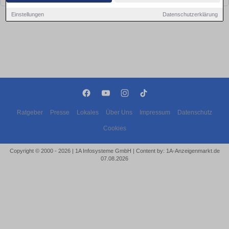
Einstellungen
Datenschutzerklärung
Ratgeber
Presse
Lokales
Über Uns
Impressum
Datenschutz
Cookies
Copyright © 2000 - 2026 | 1A Infosysteme GmbH | Content by: 1A-Anzeigenmarkt.de
07.08.2026