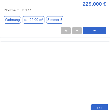
229.000 €
Pforzheim, 75177
Wohnung
ca. 92,00 m²
Zimmer 5
★
➦
➜
1 / 1