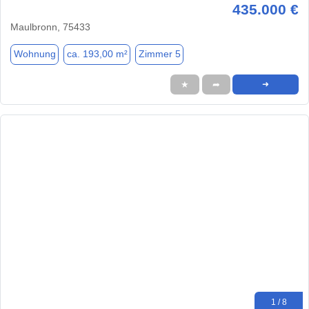
435.000 €
Maulbronn, 75433
Wohnung
ca. 193,00 m²
Zimmer 5
★
➦
➜
1 / 8