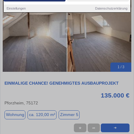
Einstellungen
Datenschutzerklärung
1 / 3
EINMALIGE CHANCE! GENEHMIGTES AUSBAUPROJEKT
135.000 €
Pforzheim, 75172
Wohnung
ca. 120,00 m²
Zimmer 5
★
➦
➜