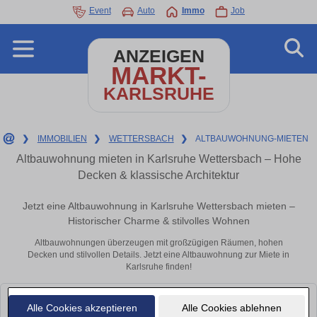
Event
Auto
Immo
Job
ANZEIGEN
MARKT-
KARLSRUHE
❯
IMMOBILIEN
❯
WETTERSBACH
❯
ALTBAUWOHNUNG-MIETEN
Altbauwohnung mieten in Karlsruhe Wettersbach – Hohe
Decken & klassische Architektur
Jetzt eine Altbauwohnung in Karlsruhe Wettersbach mieten –
Historischer Charme & stilvolles Wohnen
Altbauwohnungen überzeugen mit großzügigen Räumen, hohen
Decken und stilvollen Details. Jetzt eine Altbauwohnung zur Miete in
Karlsruhe finden!
Leider konnten wir derzeit keine passenden Objekte finden. Schauen Sie
Alle Cookies akzeptieren
Alle Cookies ablehnen
bald wieder vorbei!