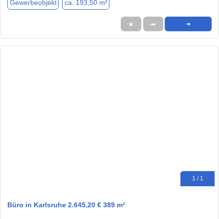
Gewerbeobjekt
ca. 193,50 m²
★
➦
➜
1 / 1
Büro in Karlsruhe 2.645,20 € 389 m²