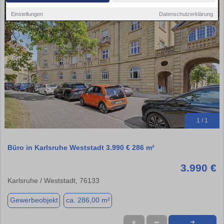
Einstellungen
Datenschutzerklärung
1 / 1
Büro in Karlsruhe Weststadt 3.990 € 286 m²
3.990 €
Karlsruhe / Weststadt, 76133
Gewerbeobjekt
ca. 286,00 m²
★
➦
➜