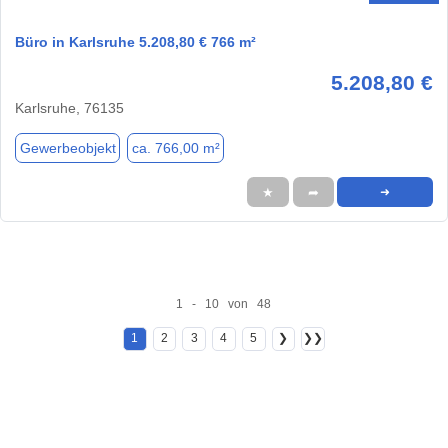
Büro in Karlsruhe 5.208,80 € 766 m²
5.208,80 €
Karlsruhe, 76135
Gewerbeobjekt
ca. 766,00 m²
★
➦
➜
1 - 10 von 48
1
2
3
4
5
❯
❯❯