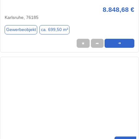
8.848,68 €
Karlsruhe, 76185
Gewerbeobjekt
ca. 699,50 m²
★
➦
➜