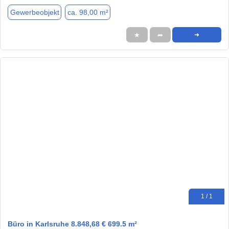
Gewerbeobjekt
ca. 98,00 m²
★
➦
➜
1 / 1
Büro in Karlsruhe 8.848,68 € 699.5 m²