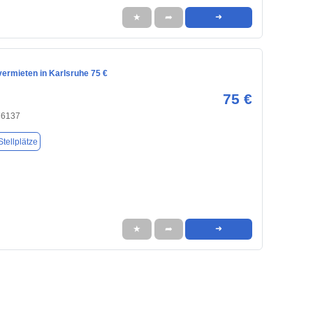
★
➦
➜
vermieten in Karlsruhe 75 €
75 €
76137
tellplätze
★
➦
➜