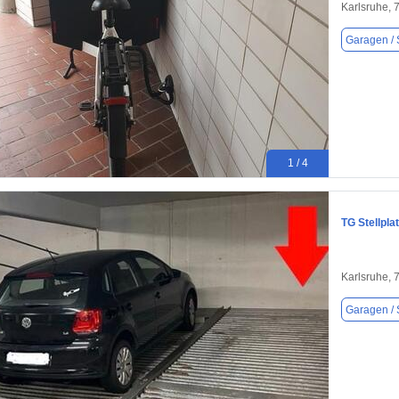
Karlsruhe, 
Garagen / S
1 / 4
TG Stellpla
Karlsruhe, 
Garagen / S