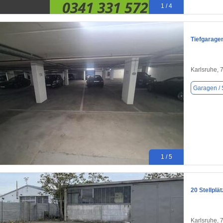
1 / 4
Tiefgaragen
Karlsruhe, 
Garagen / S
1 / 5
20 Stellplä
Karlsruhe, 