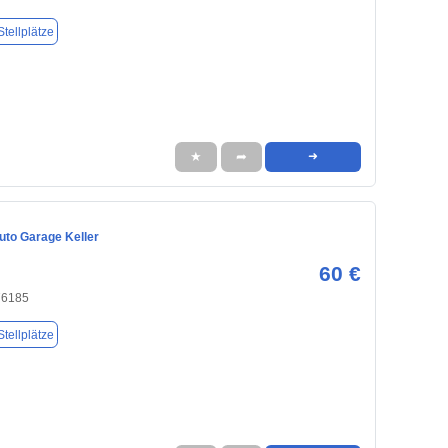
tellplätze
★
➦
➜
Auto Garage Keller
60 €
76185
tellplätze