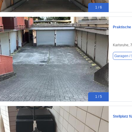
1 / 6
Praktische 
Karlsruhe, 
Garagen / S
1 / 5
Stellplatz 