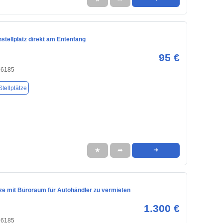
stellplatz direkt am Entenfang
95 €
76185
tellplätze
★
➦
➜
tze mit Büroraum für Autohändler zu vermieten
1.300 €
76185