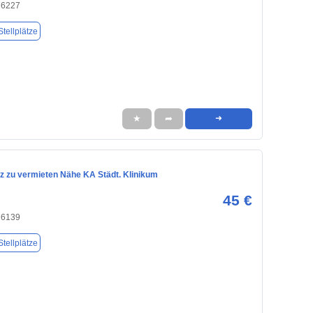
76227
tellplätze
★
➦
➜
tz zu vermieten Nähe KA Städt. Klinikum
45 €
76139
tellplätze