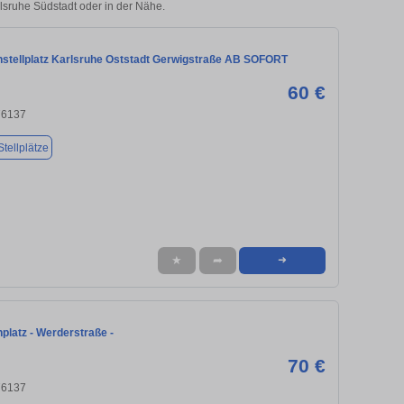
rlsruhe Südstadt oder in der Nähe.
nstellplatz Karlsruhe Oststadt Gerwigstraße AB SOFORT
60 €
76137
tellplätze
★
➦
➜
platz - Werderstraße -
70 €
76137