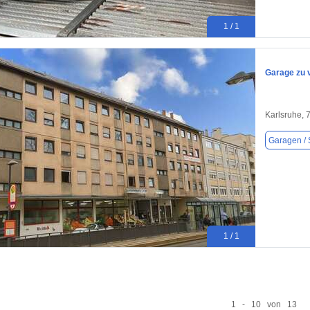
1 / 1
Garage zu 
Karlsruhe, 
Garagen / S
1 / 1
1 - 10 von 13