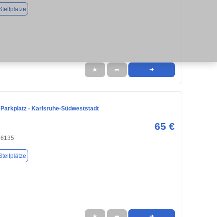
tellplätze
★
➦
➜
r Parkplatz - Karlsruhe-Südweststadt
65 €
76135
tellplätze
★
➦
➜