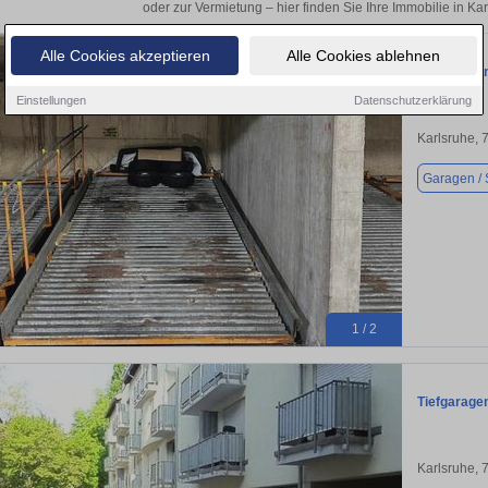
oder zur Vermietung – hier finden Sie Ihre Immobilie in Ka
Alle Cookies akzeptieren
Alle Cookies ablehnen
Tiefgarage
Einstellungen
Datenschutzerklärung
Karlsruhe, 
Garagen / S
1 / 2
Tiefgaragen
Karlsruhe, 