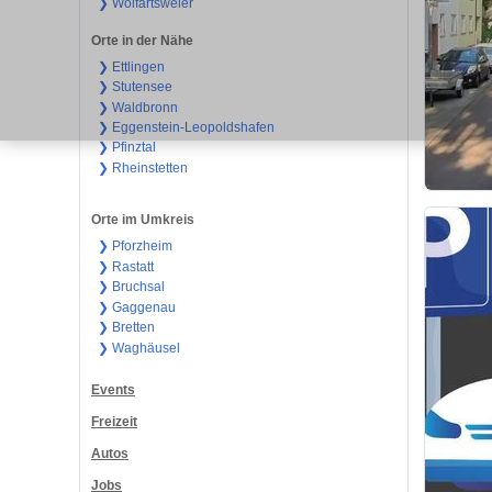
❯ Wolfartsweier
Orte in der Nähe
❯ Ettlingen
❯ Stutensee
❯ Waldbronn
❯ Eggenstein-Leopoldshafen
❯ Pfinztal
❯ Rheinstetten
Orte im Umkreis
❯ Pforzheim
❯ Rastatt
❯ Bruchsal
❯ Gaggenau
❯ Bretten
❯ Waghäusel
Events
Freizeit
Autos
Jobs