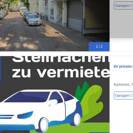
Garagen / S
1 / 2
Ihr private
Karlsruhe, 
Garagen / S