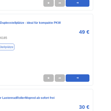
★
➦
➜
Duplexstellplätze - ideal für kompakte PKW
49 €
76185
tellplätze
★
➦
➜
für LastenradRollerMopred ab sofort frei
30 €