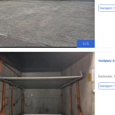
Garagen / S
1 / 1
Stellplatz 
Karlsruhe, 
Garagen / S