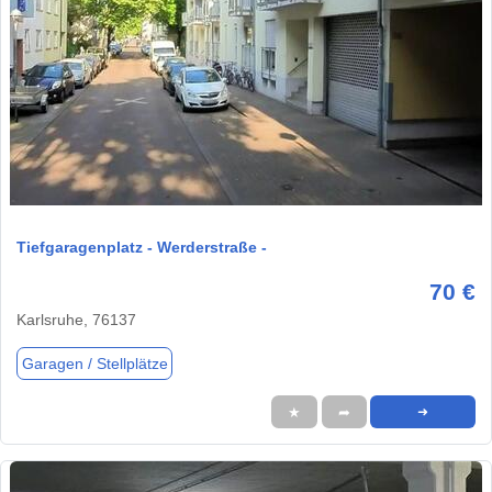
1 / 2
Tiefgaragenplatz - Werderstraße -
70 €
Karlsruhe, 76137
Garagen / Stellplätze
★
➦
➜