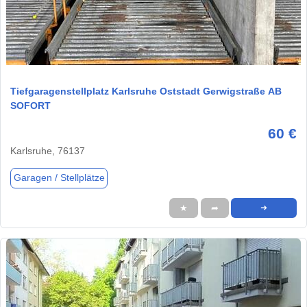
1 / 2
Tiefgaragenstellplatz Karlsruhe Oststadt Gerwigstraße AB
SOFORT
60 €
Karlsruhe, 76137
Garagen / Stellplätze
★
➦
➜