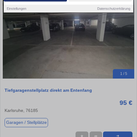
Einstellungen
Datenschutzerklärung
1 / 5
Tiefgaragenstellplatz direkt am Entenfang
95 €
Karlsruhe, 76185
Garagen / Stellplätze
★
➦
➜