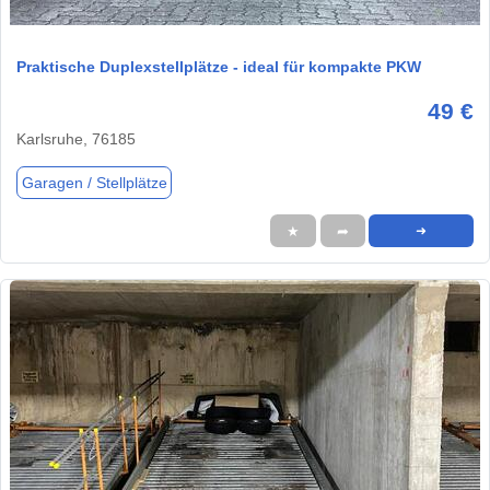
1 / 5
Praktische Duplexstellplätze - ideal für kompakte PKW
49 €
Karlsruhe, 76185
Garagen / Stellplätze
★
➦
➜