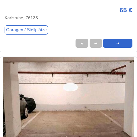
65 €
Karlsruhe, 76135
Garagen / Stellplätze
★
➦
➜