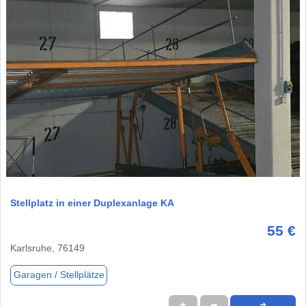
1 / 3
Stellplatz in einer Duplexanlage KA
55 €
Karlsruhe, 76149
Garagen / Stellplätze
★
➦
➜