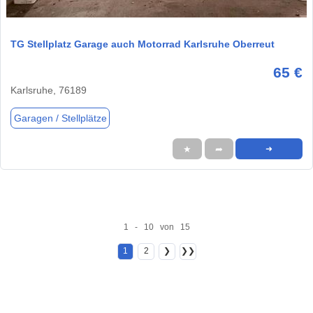
1 / 6
TG Stellplatz Garage auch Motorrad Karlsruhe Oberreut
65 €
Karlsruhe, 76189
Garagen / Stellplätze
★
➦
➜
1 - 10 von 15
1
2
❯
❯❯