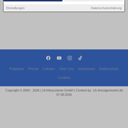
bald wieder vorbei!
Einstellungen
Datenschutzerklärung
Ratgeber
Presse
Lokales
Über Uns
Impressum
Datenschutz
Cookies
Copyright © 2000 - 2026 | 1A Infosysteme GmbH | Content by: 1A-Anzeigenmarkt.de
07.08.2026