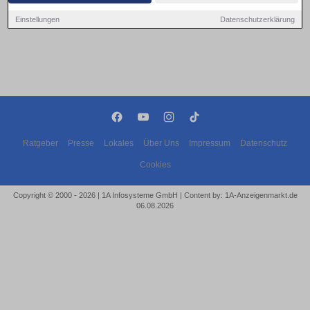
Einstellungen
Datenschutzerklärung
Ratgeber
Presse
Lokales
Über Uns
Impressum
Datenschutz
Cookies
Copyright © 2000 - 2026 | 1A Infosysteme GmbH | Content by: 1A-Anzeigenmarkt.de
06.08.2026