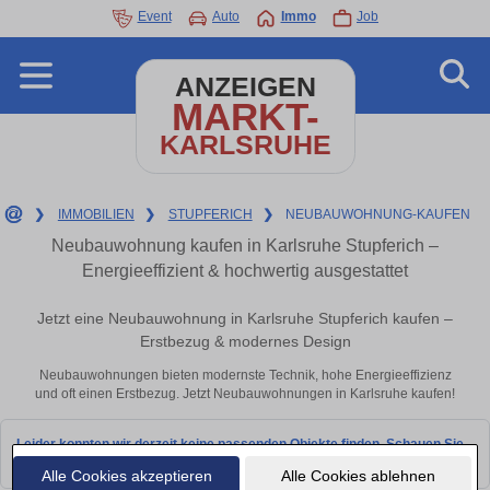
Event
Auto
Immo
Job
ANZEIGEN
MARKT-
KARLSRUHE
❯
IMMOBILIEN
❯
STUPFERICH
❯
NEUBAUWOHNUNG-KAUFEN
Neubauwohnung kaufen in Karlsruhe Stupferich –
Energieeffizient & hochwertig ausgestattet
Jetzt eine Neubauwohnung in Karlsruhe Stupferich kaufen –
Erstbezug & modernes Design
Neubauwohnungen bieten modernste Technik, hohe Energieeffizienz
und oft einen Erstbezug. Jetzt Neubauwohnungen in Karlsruhe kaufen!
Leider konnten wir derzeit keine passenden Objekte finden. Schauen Sie
bald wieder vorbei!
Alle Cookies akzeptieren
Alle Cookies ablehnen