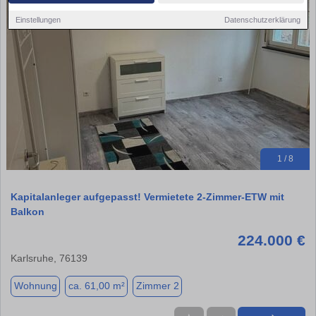
Einstellungen
Datenschutzerklärung
1 / 8
Kapitalanleger aufgepasst! Vermietete 2-Zimmer-ETW mit
Balkon
224.000 €
Karlsruhe, 76139
Wohnung
ca. 61,00 m²
Zimmer 2