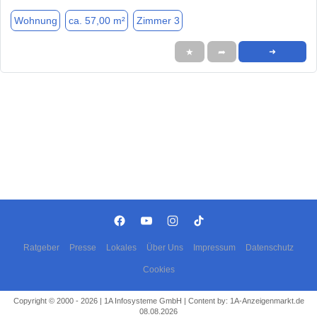
Wohnung
ca. 57,00 m²
Zimmer 3
★
➦
➜
Ratgeber
Presse
Lokales
Über Uns
Impressum
Datenschutz
Cookies
Copyright © 2000 - 2026 | 1A Infosysteme GmbH | Content by: 1A-Anzeigenmarkt.de
08.08.2026