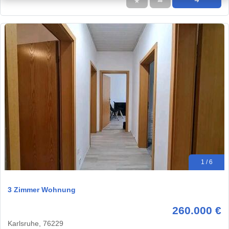
★
➦
➜
1 / 6
3 Zimmer Wohnung
260.000 €
Karlsruhe, 76229