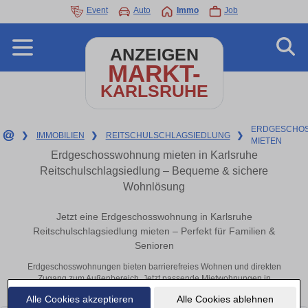
Event
Auto
Immo
Job
ANZEIGEN
MARKT-
KARLSRUHE
ERDGESCHO
❯
IMMOBILIEN
❯
REITSCHULSCHLAGSIEDLUNG
❯
MIETEN
Erdgeschosswohnung mieten in Karlsruhe
Reitschulschlagsiedlung – Bequeme & sichere
Wohnlösung
Jetzt eine Erdgeschosswohnung in Karlsruhe
Reitschulschlagsiedlung mieten – Perfekt für Familien &
Senioren
Erdgeschosswohnungen bieten barrierefreies Wohnen und direkten
Zugang zum Außenbereich. Jetzt passende Mietwohnungen in
Karlsruhe finden!
Alle Cookies akzeptieren
Alle Cookies ablehnen