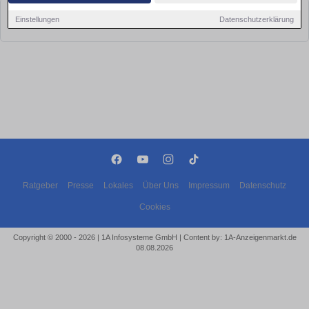
Leider konnten wir derzeit keine passenden Objekte finden. Schauen Sie
Einstellungen
Datenschutzerklärung
bald wieder vorbei!
Ratgeber
Presse
Lokales
Über Uns
Impressum
Datenschutz
Cookies
Copyright © 2000 - 2026 | 1A Infosysteme GmbH | Content by: 1A-Anzeigenmarkt.de
08.08.2026