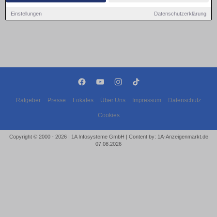
Einstellungen
Datenschutzerklärung
Ratgeber
Presse
Lokales
Über Uns
Impressum
Datenschutz
Cookies
Copyright © 2000 - 2026 | 1A Infosysteme GmbH | Content by: 1A-Anzeigenmarkt.de
07.08.2026