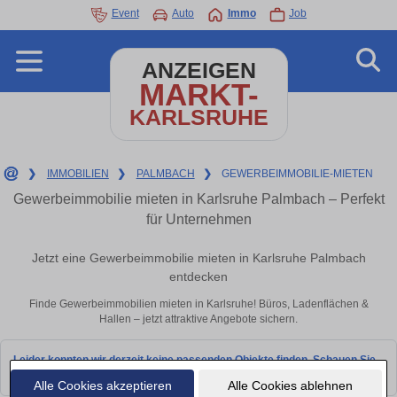
Event
Auto
Immo
Job
ANZEIGEN
MARKT-
KARLSRUHE
❯
IMMOBILIEN
❯
PALMBACH
❯
GEWERBEIMMOBILIE-MIETEN
Gewerbeimmobilie mieten in Karlsruhe Palmbach – Perfekt
für Unternehmen
Jetzt eine Gewerbeimmobilie mieten in Karlsruhe Palmbach
entdecken
Finde Gewerbeimmobilien mieten in Karlsruhe! Büros, Ladenflächen &
Hallen – jetzt attraktive Angebote sichern.
Leider konnten wir derzeit keine passenden Objekte finden. Schauen Sie
bald wieder vorbei!
Alle Cookies akzeptieren
Alle Cookies ablehnen