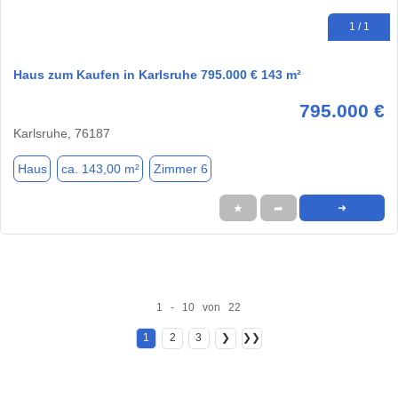
1 / 1
Haus zum Kaufen in Karlsruhe 795.000 € 143 m²
795.000 €
Karlsruhe, 76187
Haus
ca. 143,00 m²
Zimmer 6
★
➦
➜
1 - 10 von 22
1
2
3
❯
❯❯