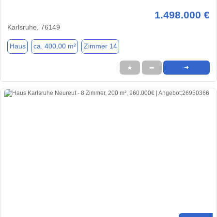
1.498.000 €
Karlsruhe, 76149
Haus
ca. 400,00 m²
Zimmer 14
★
➦
➜