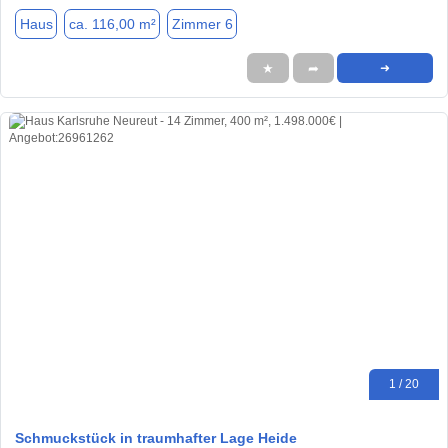
Haus
ca. 116,00 m²
Zimmer 6
★
➦
➜
1 / 20
Schmuckstück in traumhafter Lage Heide