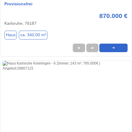
Provisionsfrei
870.000 €
Karlsruhe, 76187
Haus
ca. 340,00 m²
★
➦
➜