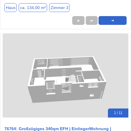
Haus
ca. 134,00 m²
Zimmer 3
★
➦
➜
1 / 11
76764: Großzügiges 340qm EFH | EinliegerWohnung |