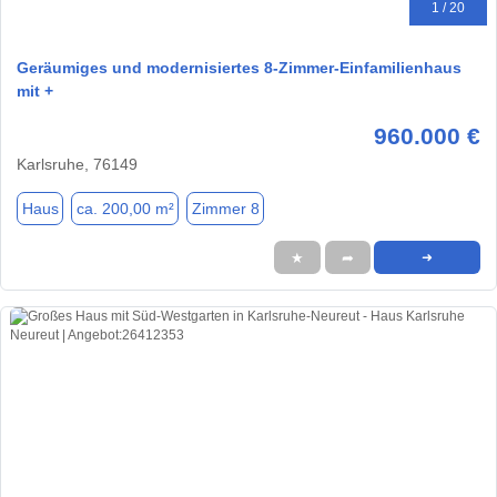
1 / 20
Geräumiges und modernisiertes 8-Zimmer-Einfamilienhaus
mit +
960.000 €
Karlsruhe, 76149
Haus
ca. 200,00 m²
Zimmer 8
★
➦
➜