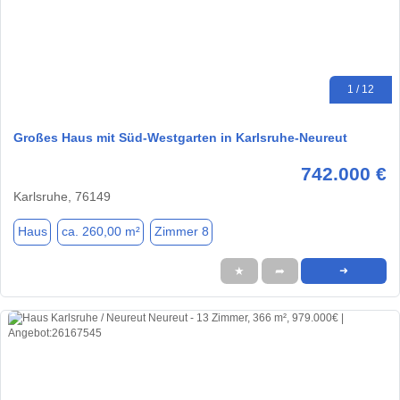
1 / 12
Großes Haus mit Süd-Westgarten in Karlsruhe-Neureut
742.000 €
Karlsruhe, 76149
Haus
ca. 260,00 m²
Zimmer 8
★
➦
➜