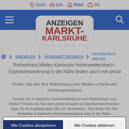
Event
Auto
Immo
Job
ANZEIGEN
MARKT-
KARLSRUHE
REIHENHAUS-
❯
IMMOBILIEN
❯
HOHENWETTERSBACH
❯
MIETEN
Reihenhaus Mieten Karlsruhe Hohenwettersbach -
Eigentumswohnung in der Nähe finden auch von privat
Finden Sie hier Ihre Reihenhaus zum Mieten in Karlsruhe
Hohenwettersbach
Suchen Sie in Karlsruhe Hohenwettersbach eine Reihenhaus zum
Mieten? Finden Sie hier eine große Auswahl an Eigentumswohnungen.
Egal, ob als Kapitalanlage oder zur Vermietung – hier finden Sie Ihre
Immobilie in Karlsruhe Hohenwettersbach oder in der Nähe.
Alle Cookies akzeptieren
Alle Cookies ablehnen
Leider konnten wir derzeit keine passenden Objekte finden. Schauen Sie