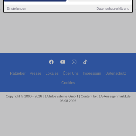
bald wieder vorbei!
Einstellungen
Datenschutzerklärung
Ratgeber
Presse
Lokales
Über Uns
Impressum
Datenschutz
Cookies
Copyright © 2000 - 2026 | 1A Infosysteme GmbH | Content by: 1A-Anzeigenmarkt.de
06.08.2026