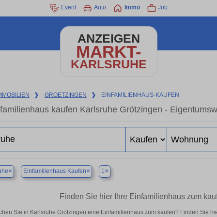
Event
Auto
Immo
Job
ANZEIGEN
MARKT-
KARLSRUHE
MMOBILIEN
❯
GROETZINGEN
❯
EINFAMILIENHAUS-KAUFEN
familienhaus kaufen Karlsruhe Grötzingen - Eigentumsw
×
×
×
uhe
Einfamilienhaus Kaufen
1
Finden Sie hier Ihre Einfamilienhaus zum kau
chen Sie in Karlsruhe Grötzingen eine Einfamilienhaus zum kaufen? Finden Sie h