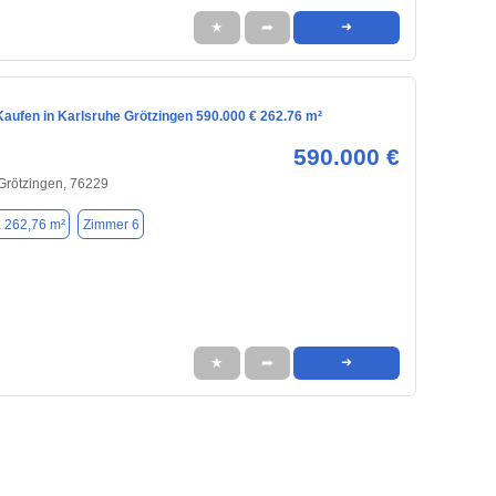
★
➦
➜
aufen in Karlsruhe Grötzingen 590.000 € 262.76 m²
590.000 €
 Grötzingen, 76229
. 262,76 m²
Zimmer 6
★
➦
➜