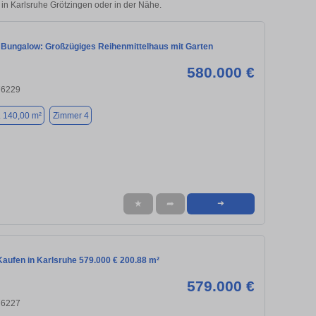
 in Karlsruhe Grötzingen oder in der Nähe.
Bungalow: Großzügiges Reihenmittelhaus mit Garten
580.000 €
76229
. 140,00 m²
Zimmer 4
★
➦
➜
aufen in Karlsruhe 579.000 € 200.88 m²
579.000 €
76227