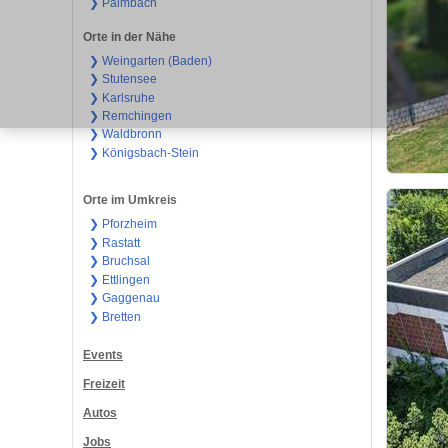
❯ Palmbach
Orte in der Nähe
❯ Weingarten (Baden)
❯ Stutensee
❯ Karlsruhe
❯ Remchingen
❯ Waldbronn
❯ Königsbach-Stein
Orte im Umkreis
❯ Pforzheim
❯ Rastatt
❯ Bruchsal
❯ Ettlingen
❯ Gaggenau
❯ Bretten
Events
Freizeit
Autos
Jobs