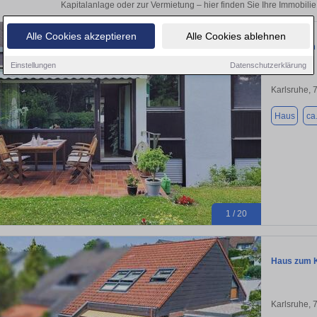
Kapitalanlage oder zur Vermietung – hier finden Sie Ihre Immobilie
Alle Cookies akzeptieren
Alle Cookies ablehnen
Wohnen im 
Einstellungen
Datenschutzerklärung
Karlsruhe, 
Haus
ca
1 / 20
Haus zum K
Karlsruhe, 