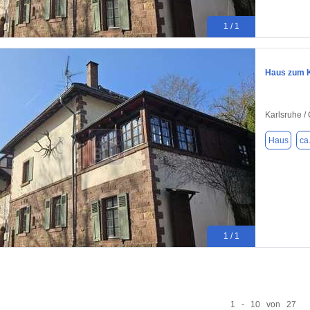
1 / 1
Haus zum K
Karlsruhe /
Haus
ca
1 / 1
1 - 10 von 27