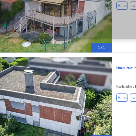
Haus
ca
1 / 1
Haus zum K
Karlsruhe /
Haus
ca