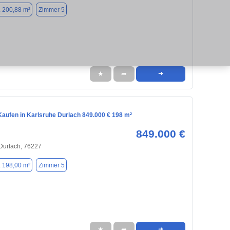
. 200,88 m²
Zimmer 5
★
➦
➜
aufen in Karlsruhe Durlach 849.000 € 198 m²
849.000 €
 Durlach, 76227
. 198,00 m²
Zimmer 5
★
➦
➜