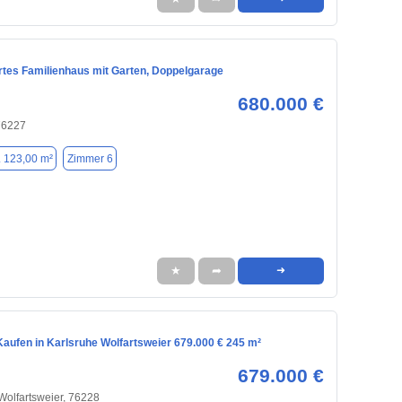
rtes Familienhaus mit Garten, Doppelgarage
680.000 €
76227
. 123,00 m²
Zimmer 6
★
➦
➜
aufen in Karlsruhe Wolfartsweier 679.000 € 245 m²
679.000 €
 Wolfartsweier, 76228