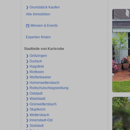
❯ Grundstück Kaufen
Alle Immobilien
Messen & Events
Experten finden
Stadtteile von Karlsruhe
❯ Grötzingen
❯ Durlach
❯ Hagsfeld
❯ Rintheim
❯ Wolfartsweier
❯ Hohenwettersbach
❯ Reitschulschlagsiedlung
❯ Oststadt
❯ Waldstadt
❯ Grünwettersbach
❯ Stupferich
❯ Wettersbach
❯ Innenstadt-Ost
❯ Südstadt