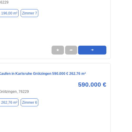
76229
. 196,00 m²
Zimmer 7
★
➦
➜
aufen in Karlsruhe Grötzingen 590.000 € 262.76 m²
590.000 €
 Grötzingen, 76229
. 262,76 m²
Zimmer 6