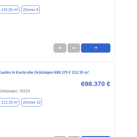
. 245,00 m²
Zimmer 8
★
➦
➜
aufen in Karlsruhe Grötzingen 698.370 € 212.35 m²
698.370 €
 Grötzingen, 76229
. 212,35 m²
Zimmer 10