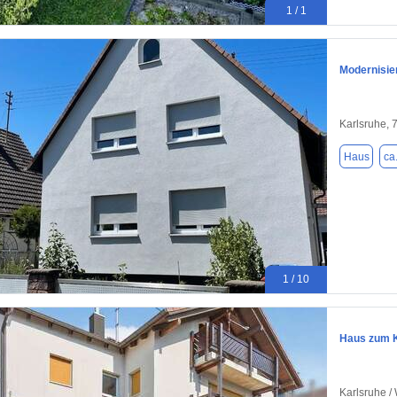
1 / 1
Modernisie
Karlsruhe, 
Haus
ca
1 / 10
Haus zum K
Karlsruhe /