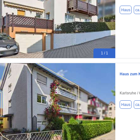
Haus
ca
1 / 1
Haus zum K
Karlsruhe /
Haus
ca