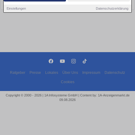
bald wieder vorbei!
Einstellungen
Datenschutzerklärung
Ratgeber
Presse
Lokales
Über Uns
Impressum
Datenschutz
Cookies
Copyright © 2000 - 2026 | 1A Infosysteme GmbH | Content by: 1A-Anzeigenmarkt.de
09.08.2026