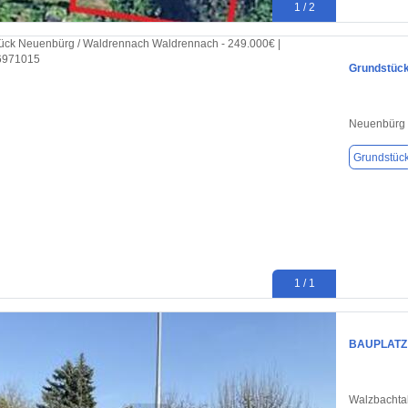
1 / 2
Grundstück
Neuenbürg 
Grundstüc
1 / 1
BAUPLATZ 
Walzbachta