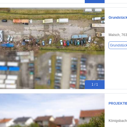
Grundstück
Malsch, 76
Grundstüc
1 / 1
PROJEKTI
Königsbach