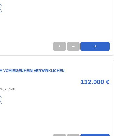
k
★
➦
➜
M VOM EIGENHEIM VERWIRKLICHEN
112.000 €
m, 76448
k