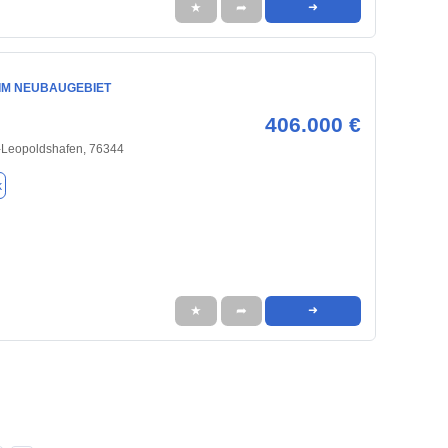
★
➦
➜
 IM NEUBAUGEBIET
406.000 €
-Leopoldshafen, 76344
k
★
➦
➜