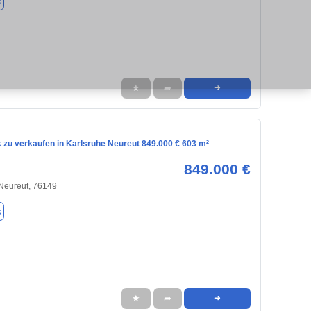
k
★
➦
➜
 zu verkaufen in Karlsruhe Neureut 849.000 € 603 m²
849.000 €
 Neureut, 76149
k
★
➦
➜