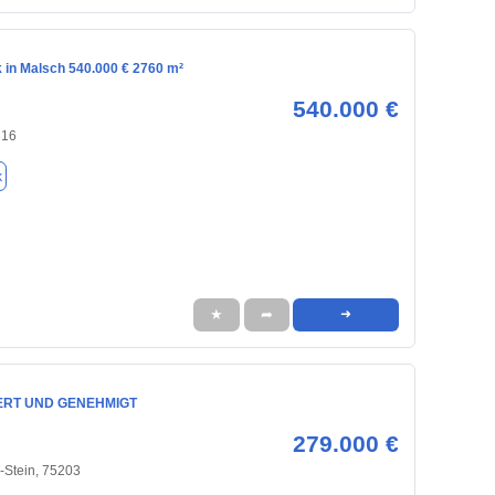
 in Malsch 540.000 € 2760 m²
540.000 €
316
k
★
➦
➜
ERT UND GENEHMIGT
279.000 €
-Stein, 75203