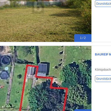
Grundstüc
1 / 2
BAUREIF M
Königsbach
Grundstüc