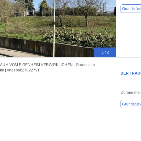
Grundstüc
1 / 2
DER TRAU
Durmershei
Grundstüc