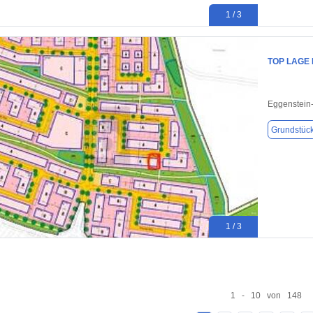
1 / 3
TOP LAGE
Eggenstein
Grundstüc
1 / 3
1 - 10 von 148