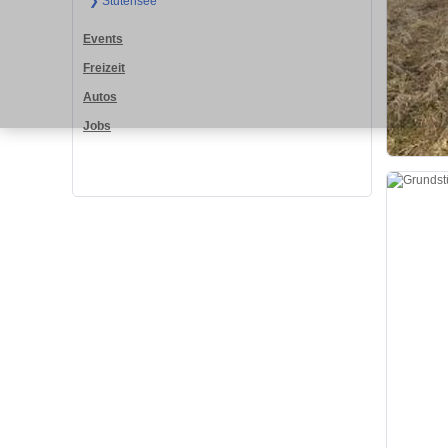
❯ Stutensee
Events
Freizeit
Autos
Jobs