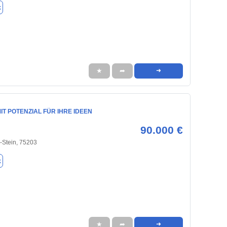
k
★
➦
➜
IT POTENZIAL FÜR IHRE IDEEN
90.000 €
-Stein, 75203
k
★
➦
➜