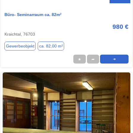
Büro- Seminarraum ca. 82m²
980 €
Kraichtal, 76703
Gewerbeobjekt
ca. 82,00 m²
★
➦
➜