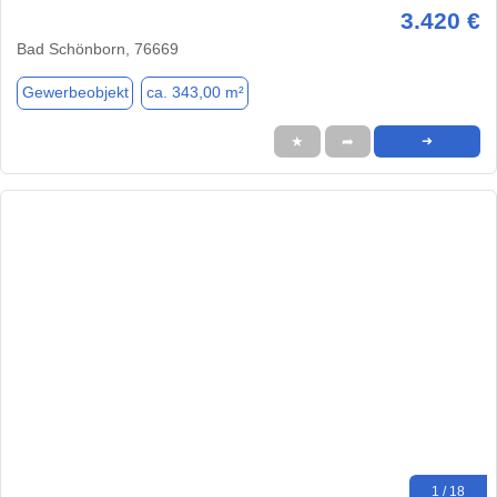
3.420 €
Bad Schönborn, 76669
Gewerbeobjekt
ca. 343,00 m²
★
➦
➜
1 / 18