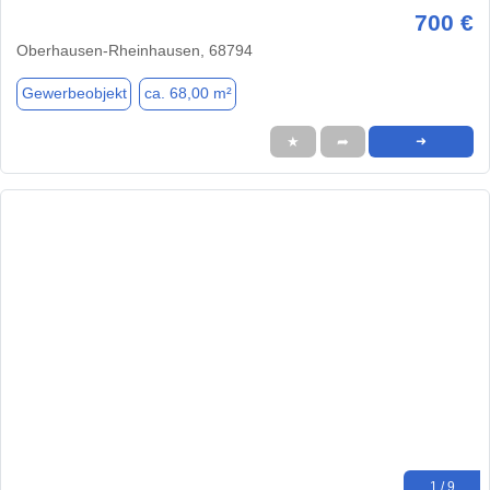
700 €
Oberhausen-Rheinhausen, 68794
Gewerbeobjekt
ca. 68,00 m²
★
➦
➜
1 / 9