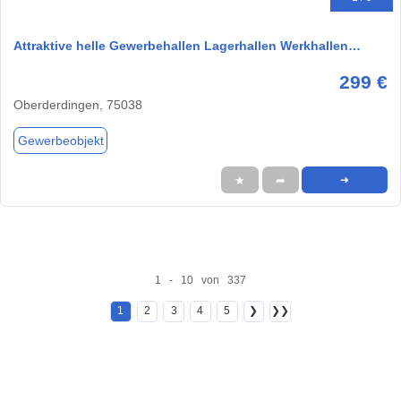
Attraktive helle Gewerbehallen Lagerhallen Werkhallen…
299 €
Oberderdingen, 75038
Gewerbeobjekt
★
➦
➜
1 - 10 von 337
1
2
3
4
5
❯
❯❯