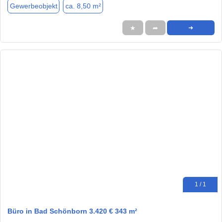
Gewerbeobjekt
ca. 8,50 m²
★
➦
➜
1 / 1
Büro in Bad Schönborn 3.420 € 343 m²