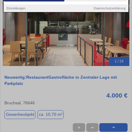
Einstellungen
Datenschutzerklärung
1 / 19
Neuwertig:RestaurantGastrofläche in Zentraler Lage mit
Parkplatz
4.000 €
Bruchsal, 76646
Gewerbeobjekt
ca. 10,70 m²
★
➦
➜