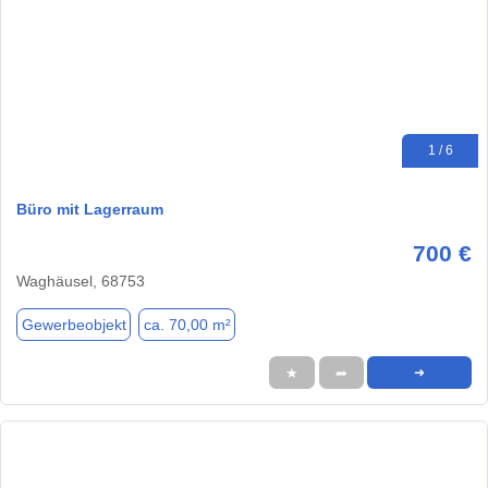
1 / 6
Büro mit Lagerraum
700 €
Waghäusel, 68753
Gewerbeobjekt
ca. 70,00 m²
★
➦
➜