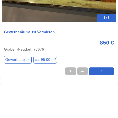
1 / 8
Gewerberäume zu Vermieten
850 €
Graben-Neudorf, 76676
Gewerbeobjekt
ca. 95,00 m²
★
➦
➜