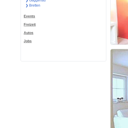
❯ Gaggenau
❯ Bretten
Events
Freizeit
Autos
Jobs