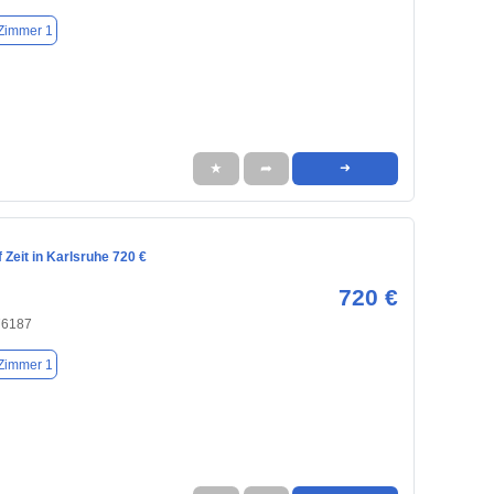
Zimmer 1
★
➦
➜
Zeit in Karlsruhe 720 €
720 €
76187
Zimmer 1