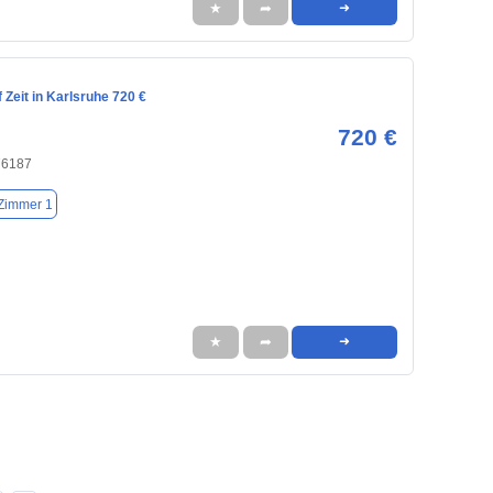
★
➦
➜
Zeit in Karlsruhe 720 €
720 €
76187
Zimmer 1
★
➦
➜