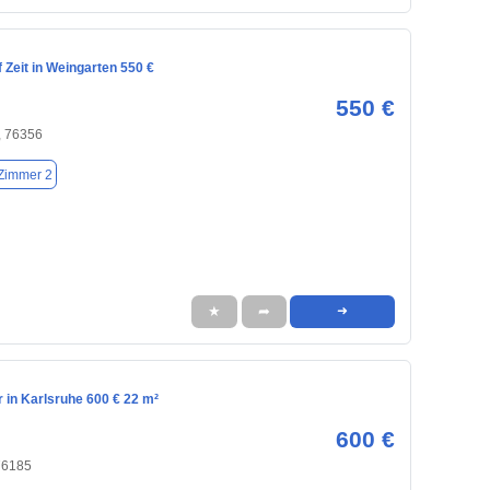
Zeit in Weingarten 550 €
550 €
, 76356
Zimmer 2
★
➦
➜
in Karlsruhe 600 € 22 m²
600 €
76185