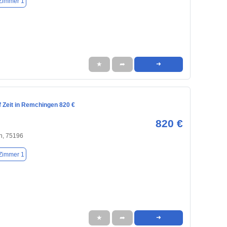
Zimmer 1
★
➦
➜
 Zeit in Remchingen 820 €
820 €
n, 75196
Zimmer 1
★
➦
➜