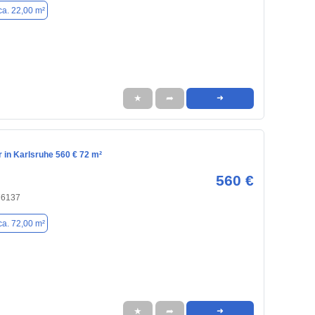
ca. 22,00 m²
★
➦
➜
in Karlsruhe 560 € 72 m²
560 €
76137
ca. 72,00 m²
★
➦
➜