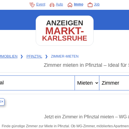
Event
Auto
Immo
Job
ANZEIGEN
MARKT-
KARLSRUHE
MMOBILIEN
❯
PFINZTAL
❯
ZIMMER-MIETEN
Zimmer mieten in Pfinztal – Ideal fü
×
l
Jetzt ein Zimmer in Pfinztal mieten – WG
Finde günstige Zimmer zur Miete in Pfinztal. Ob WG-Zimmer, möbliertes Apartme