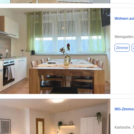
Wohnen auf 
Weingarten
Zimmer
1 / 1
WG-Zimmer 
Karlsruhe, 