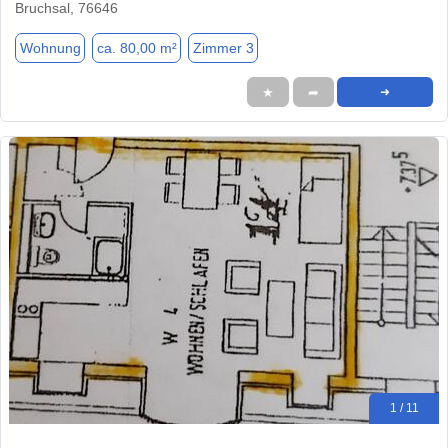
Bruchsal, 76646
Wohnung
ca. 80,00 m²
Zimmer 3
★
➦
➜
1 / 11