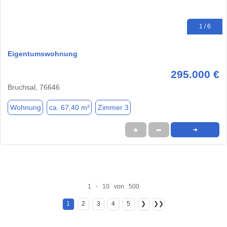
1 / 6
Eigentumswohnung
295.000 €
Bruchsal, 76646
Wohnung
ca. 67,40 m²
Zimmer 3
★
➦
➜
1 - 10 von 500
1
2
3
4
5
❯
❯❯