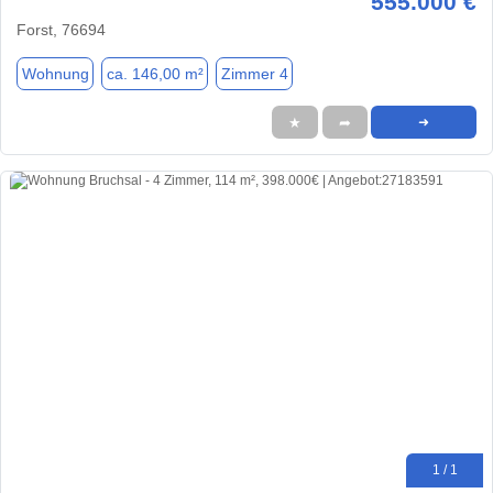
555.000 €
Forst, 76694
Wohnung
ca. 146,00 m²
Zimmer 4
★
➦
➜
1 / 1