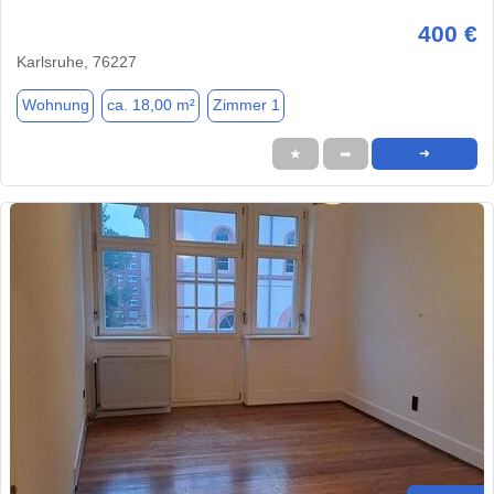
400 €
Karlsruhe, 76227
Wohnung
ca. 18,00 m²
Zimmer 1
★
➦
➜