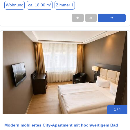
Wohnung
ca. 18,00 m²
Zimmer 1
★
➦
➜
1 / 4
Modern möbliertes City-Apartment mit hochwertigem Bad