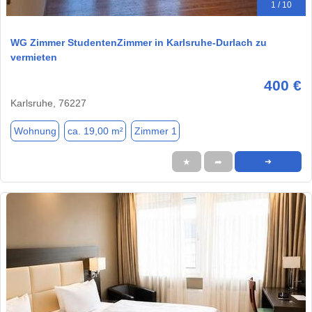
1 / 10
WG Zimmer StudentenZimmer in Karlsruhe-Durlach zu
vermieten
400 €
Karlsruhe, 76227
Wohnung
ca. 19,00 m²
Zimmer 1
★
➦
➜