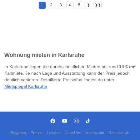
1
2
3
4
5
❯
❯❯
Wohnung mieten in Karlsruhe
In Karlsruhe liegen die durchschnittlichen Mieten bei rund
14 € /m²
Kaltmiete. Je nach Lage und Ausstattung kann der Preis jedoch
deutlich variieren. Detaillierte Preisinfos findest du unter
Mietspiegel Karlsruhe
Ratgeber
Presse
Lokales
Über Uns
Impressum
Datenschutz