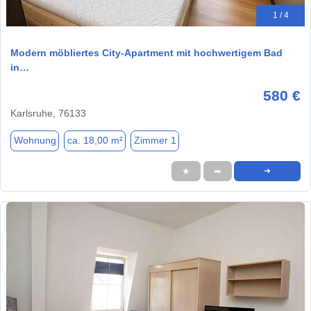
1 / 4
Modern möbliertes City-Apartment mit hochwertigem Bad
in…
580 €
Karlsruhe, 76133
Wohnung
ca. 18,00 m²
Zimmer 1
★
➦
➜