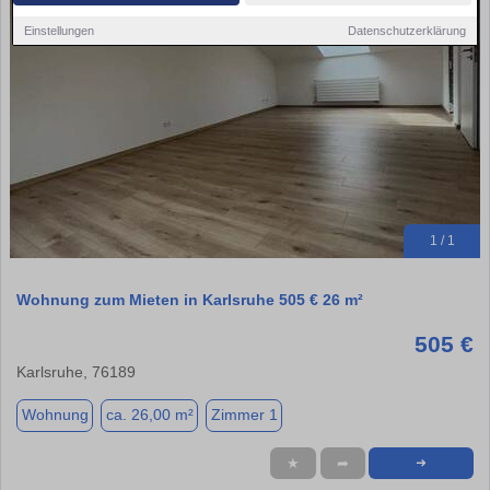
Einstellungen
Datenschutzerklärung
1 / 1
Wohnung zum Mieten in Karlsruhe 505 € 26 m²
505 €
Karlsruhe, 76189
Wohnung
ca. 26,00 m²
Zimmer 1
★
➦
➜