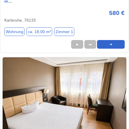
in…
580 €
Karlsruhe, 76133
Wohnung
ca. 18,00 m²
Zimmer 1
★
➦
➜