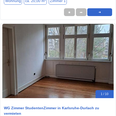
Wohnung
ca. 20,00 m²
Zimmer 1
★
➦
➜
1 / 10
WG Zimmer StudentenZimmer in Karlsruhe-Durlach zu
vermieten