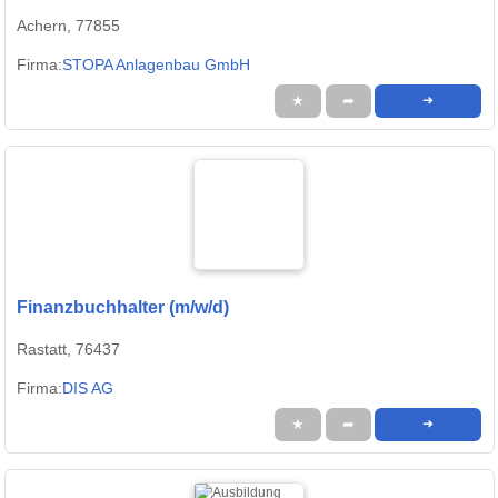
Achern, 77855
Firma:
STOPA Anlagenbau GmbH
★
➦
➜
Finanzbuchhalter (m/w/d)
Rastatt, 76437
Firma:
DIS AG
★
➦
➜