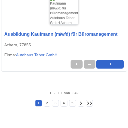
Ausbildung Kaufmann (m/w/d) für Büromanagement
Achern, 77855
Firma:
Autohaus Tabor GmbH
★
➦
➜
1 - 10 von 349
1
2
3
4
5
❯
❯❯