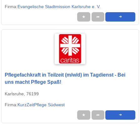
Firma:
Evangelische Stadtmission Karlsruhe e. V.
★
➦
➜
Pflegefachkraft in Teilzeit (m/w/d) im Tagdienst - Bei
uns macht Pflege Spaß!
Karlsruhe, 76199
Firma:
KurzZeitPflege Südwest
★
➦
➜