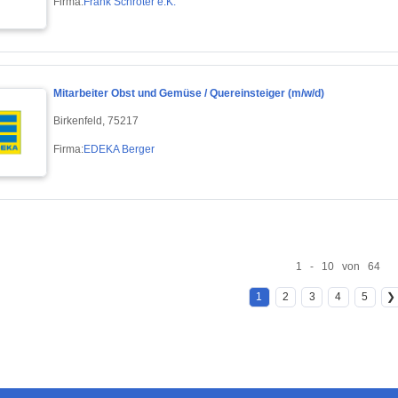
Firma:
Frank Schröter e.K.
Mitarbeiter Obst und Gemüse / Quereinsteiger (m/w/d)
Birkenfeld, 75217
Firma:
EDEKA Berger
1 - 10 von 64
1
2
3
4
5
❯