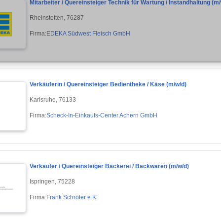
Mitarbeiter / Quereinsteiger Technik für Wartung / Instandhaltung (m/
Rheinstetten, 76287
Firma:
EDEKA Südwest Fleisch GmbH
Verkäuferin / Quereinsteiger Bedientheke / Käse (m/w/d)
Karlsruhe, 76133
Firma:
Scheck-In-Einkaufs-Center Achern GmbH
Verkäufer / Quereinsteiger Bäckerei / Backwaren (m/w/d)
Ispringen, 75228
Firma:
Frank Schröter e.K.