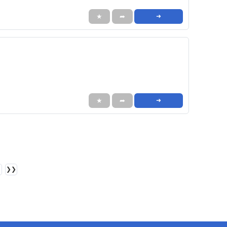
★
➦
➜
★
➦
➜
❯❯