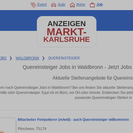
Event
Auto
Immo
Job
ANZEIGEN
MARKT-
KARLSRUHE
OBS
❯
WALDBRONN
❯
QUEREINSTEIGER
Quereinsteiger Jobs in Waldbronn - Jetzt Jobs 
Aktuelle Stellenangebote für Quereins
en nach Quereinsteiger Jobs in Waldbronn? Bei uns finden Sie aktuelle Stellenangebo
äfte oder Quereinsteiger. Egal ob im Büro, vor Ort oder remote: Entdecken Sie jet
passende Quereinsteiger-Stellen in
Mitarbeiter Feinpolierer (m/w/d) - auch Quereinsteiger willkommen
Pforzheim, 75179