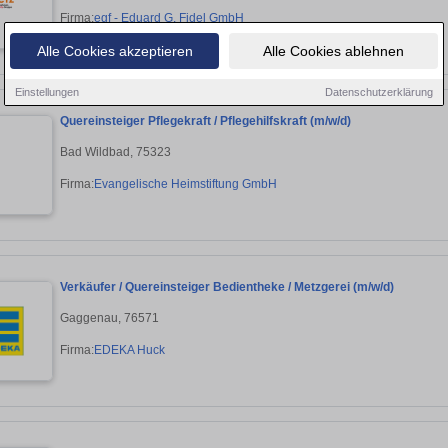
Firma:
egf - Eduard G. Fidel GmbH
Alle Cookies akzeptieren
Alle Cookies ablehnen
Einstellungen
Datenschutzerklärung
Quereinsteiger Pflegekraft / Pflegehilfskraft (m/w/d)
Bad Wildbad, 75323
Firma:
Evangelische Heimstiftung GmbH
Verkäufer / Quereinsteiger Bedientheke / Metzgerei (m/w/d)
Gaggenau, 76571
Firma:
EDEKA Huck