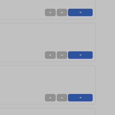
★
➦
➜
★
➦
➜
★
➦
➜