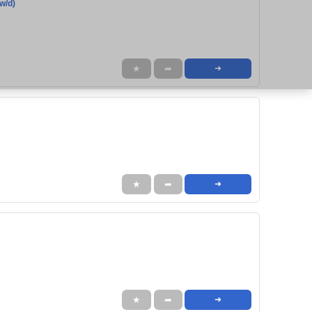
w/d)
★
➦
➜
★
➦
➜
★
➦
➜