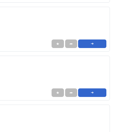
★
➦
➜
★
➦
➜