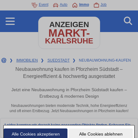
Event
Auto
Immo
Job
ANZEIGEN
MARKT-
KARLSRUHE
❯
IMMOBILIEN
❯
SUEDSTADT
❯
NEUBAUWOHNUNG-KAUFEN
Neubauwohnung kaufen in Pforzheim Südstadt –
Energieeffizient & hochwertig ausgestattet
Jetzt eine Neubauwohnung in Pforzheim Südstadt kaufen –
Erstbezug & modernes Design
Neubauwohnungen bieten modernste Technik, hohe Energieeffizienz
und oft einen Erstbezug. Jetzt Neubauwohnungen in Pforzheim kaufen!
Leider konnten wir derzeit keine passenden Objekte finden. Schauen Sie
bald wieder vorbei!
Alle Cookies akzeptieren
Alle Cookies ablehnen