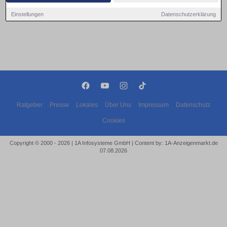
Einstellungen
Datenschutzerklärung
Ratgeber
Presse
Lokales
Über Uns
Impressum
Datenschutz
Cookies
Copyright © 2000 - 2026 | 1A Infosysteme GmbH | Content by: 1A-Anzeigenmarkt.de
07.08.2026