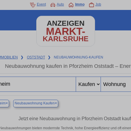
Event
Auto
Immo
Job
ANZEIGEN
MARKT-
KARLSRUHE
MMOBILIEN
❯
OSTSTADT
❯
NEUBAUWOHNUNG-KAUFEN
Neubauwohnung kaufen in Pforzheim Oststadt – Energi
×
×
heim
Neubauwohnung Kaufen
Jetzt eine Neubauwohnung in Pforzheim Oststadt kau
Neubauwohnungen bieten modernste Technik, hohe Energieeffizienz und oft eine