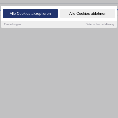
onnten wir derzeit keine passenden Objekte finden. Schauen Sie bald wieder vo
Alle Cookies akzeptieren
Alle Cookies ablehnen
Einstellungen
Datenschutzerklärung