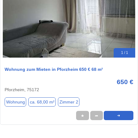
1 / 1
Wohnung zum Mieten in Pforzheim 650 € 68 m²
650 €
Pforzheim, 75172
Wohnung
ca. 68,00 m²
Zimmer 2
★
➦
➜