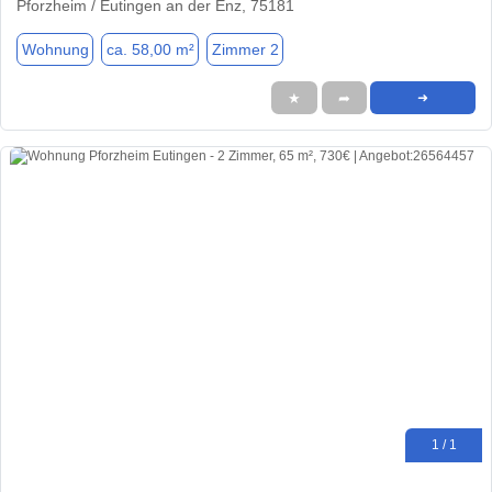
Pforzheim / Eutingen an der Enz, 75181
Wohnung
ca. 58,00 m²
Zimmer 2
★
➦
➜
1 / 1