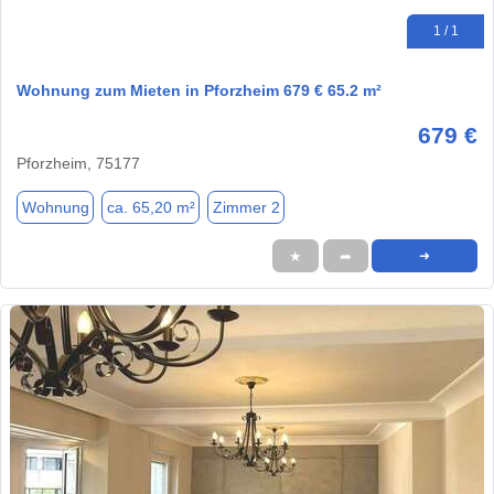
1 / 1
Wohnung zum Mieten in Pforzheim 679 € 65.2 m²
679 €
Pforzheim, 75177
Wohnung
ca. 65,20 m²
Zimmer 2
★
➦
➜