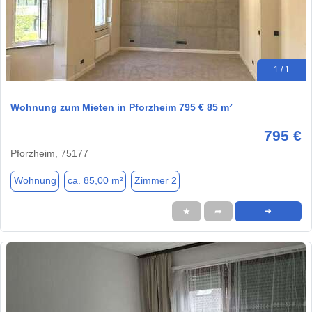
1 / 1
Wohnung zum Mieten in Pforzheim 795 € 85 m²
795 €
Pforzheim, 75177
Wohnung
ca. 85,00 m²
Zimmer 2
★
➦
➜