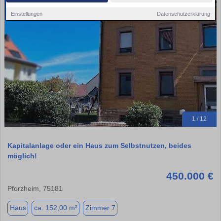
Einstellungen
Datenschutzerklärung
1 / 12
Kapitalanlage oder ein Haus zum Selbstnutzen, beides
möglich!
450.000 €
Pforzheim, 75181
Haus
ca. 152,00 m²
Zimmer 7